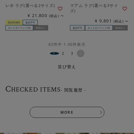
レポ ラグ(選べる2サイズ)
マアム ラグ(選べる3サイ
ズ)
¥
21,800
税込
〜
¥
9,801
税込
〜
配送料無料
返品不可
ホットカーペットOK
動画あり
返品不可
ホットカーペットOK
動画あり
83
件中
1
-
30
件表示
1
2
3
並び替え
C
HECKED ITEMS
- 閲覧履歴 -
MORE