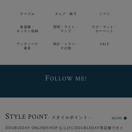
テーブル
チェア・椅子
ソファ
食器棚・
照明・ライト・
ラグ・マット・
キッチン収納
ランプ
カーペット
アンティーク
時計・ミラー・
SALE
家具
その他
F
OLLOW ME!
S
TYLE POiNT
- スタイルポイント -
MORE
DOUBLEDAY ONLINESHOP ならびにDOUBLEDAY実店舗でポイ