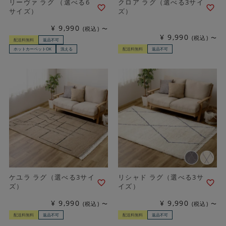
リーヴァ ラグ （選べる6
クロア ラグ（選べる3サイ
サイズ）
ズ）
¥
9,990
税込
〜
¥
9,990
税込
〜
配送料無料
返品不可
ホットカーペットOK
洗える
配送料無料
返品不可
ケユラ ラグ（選べる3サイ
リシャド ラグ（選べる3サ
ズ）
イズ）
¥
9,990
¥
9,990
税込
〜
税込
〜
配送料無料
返品不可
配送料無料
返品不可