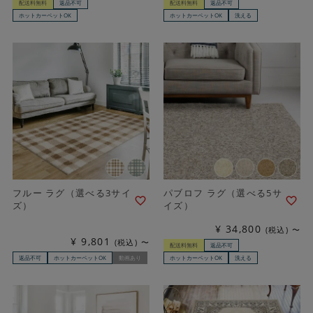
配送料無料
返品不可
配送料無料
返品不可
ホットカーペットOK
ホットカーペットOK
洗える
フルー ラグ（選べる3サイ
パブロフ ラグ（選べる5サ
ズ）
イズ）
¥
34,800
税込
〜
¥
9,801
税込
〜
配送料無料
返品不可
返品不可
ホットカーペットOK
動画あり
ホットカーペットOK
洗える