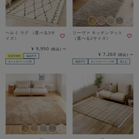
ヘルミ ラグ （選べる3サ
リーヴァ キッチンマット
イズ）
（選べる2サイズ）
¥
9,990
税込
〜
¥
7,260
税込
〜
配送料無料
返品不可
ホットカーペットOK
返品不可
ホットカーペットOK
洗える