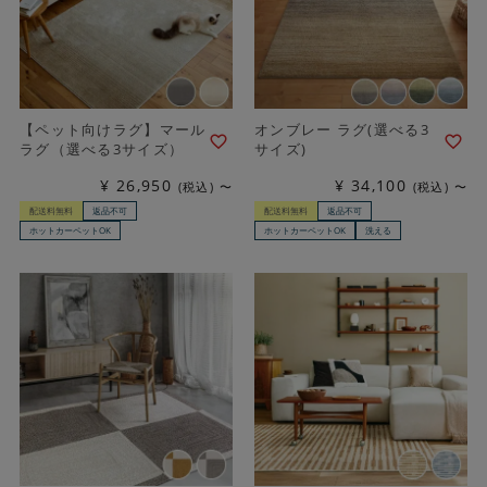
【ペット向けラグ】マール
オンブレー ラグ(選べる3
ラグ（選べる3サイズ）
サイズ)
¥
26,950
¥
34,100
税込
〜
税込
〜
配送料無料
返品不可
配送料無料
返品不可
ホットカーペットOK
ホットカーペットOK
洗える