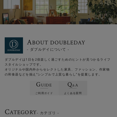
A
BOUT DOUBLEDAY
- ダブルデイについて -
ダブルデイは1日を2倍楽しく過ごすためのヒントが見つかるライフ
スタイルショップです。
オリジナルや国内外からセレクトした家具、ファッション、作家物
の和食器などを揃え“シンプルで上質な暮らし”を提案します。
G
Q
UIDE
A
&
ご利用ガイド
よくある質問
C
ATEGORY
- カテゴリ -