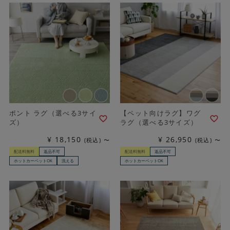
ポント ラグ（選べる3サイ
【ペット向けラグ】ワグ
ズ）
ラグ（選べる3サイズ）
¥
18,150
¥
26,950
税込
〜
税込
〜
配送料無料
返品不可
配送料無料
返品不可
ホットカーペットOK
洗える
ホットカーペットOK