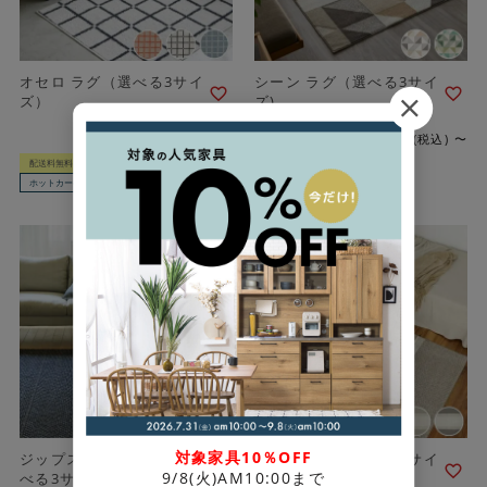
オセロ ラグ（選べる3サイ
シーン ラグ（選べる3サイ
ズ）
ズ)
¥
18,150
¥
19,800
税込
〜
税込
〜
配送料無料
返品不可
配送料無料
返品不可
ホットカーペットOK
洗える
ホットカーペットOK
対象家具10％OFF
ジップスコット ラグ（選
コード ラグ（選べる3サイ
9/8(火)AM10:00まで
べる3サイズ）
ズ)