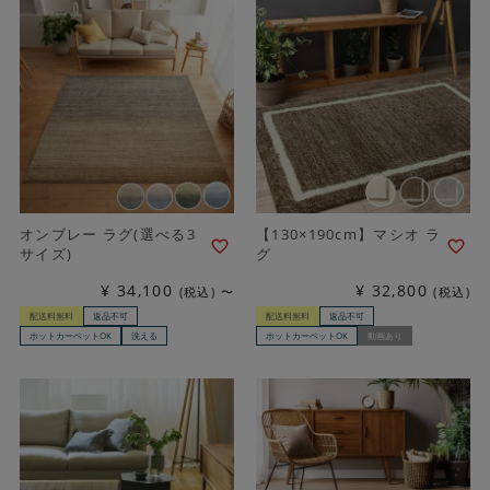
オンブレー ラグ(選べる3
【130×190cm】マシオ ラ
サイズ)
グ
¥
34,100
¥
32,800
税込
〜
税込
配送料無料
返品不可
配送料無料
返品不可
ホットカーペットOK
洗える
ホットカーペットOK
動画あり