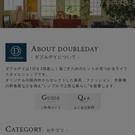
A
BOUT DOUBLEDAY
- ダブルデイについて -
ダブルデイは1日を2倍楽しく過ごすためのヒントが見つかるライフ
スタイルショップです。
オリジナルや国内外からセレクトした家具、ファッション、作家物
の和食器などを揃え“シンプルで上質な暮らし”を提案します。
G
Q
UIDE
A
&
ご利用ガイド
よくある質問
C
ATEGORY
- カテゴリ -