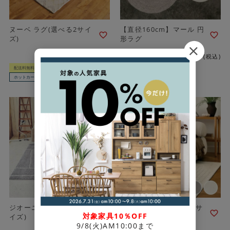
ヌーベ ラグ(選べる2サイ
【直径160cm】マール 円
ズ)
形ラグ
¥
24,800
¥
23,800
税込
〜
税込
配送料無料
返品不可
配送料無料
返品不可
ホットカーペットOK
動画あり
ホットカーペットOK
動画あり
ジオーニ ラグ(選べる3サ
ルアール ラグ(選べる3サ
対象家具10％OFF
イズ)
イズ)
9/8(火)AM10:00まで