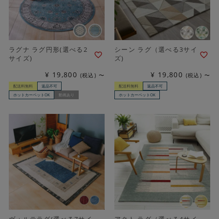
ラグナ ラグ円形(選べる2
シーン ラグ（選べる3サイ
サイズ)
ズ)
¥
19,800
¥
19,800
税込
〜
税込
〜
配送料無料
返品不可
配送料無料
返品不可
ホットカーペットOK
動画あり
ホットカーペットOK
ヴォルテラグ(選べる7サイ
アクト ラグ（選べる4サイ