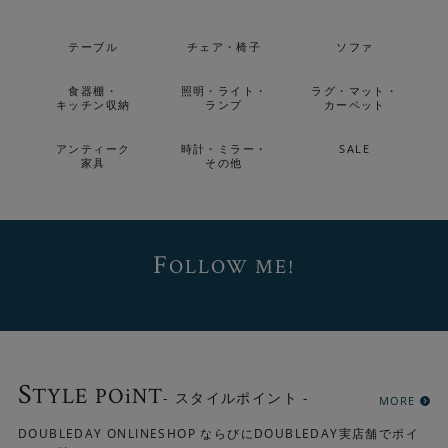
テーブル
チェア・椅子
ソファ
食器棚・
照明・ライト・
ラグ・マット・
キッチン収納
ランプ
カーペット
アンティーク
時計・ミラー・
SALE
家具
その他
F
OLLOW ME!
S
TYLE POiNT
- スタイルポイント -
MORE
DOUBLEDAY ONLINESHOP ならびにDOUBLEDAY実店舗でポイ