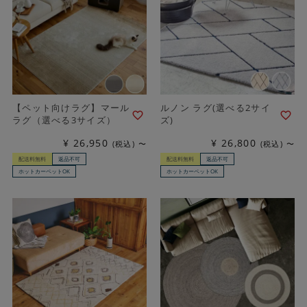
【ペット向けラグ】マール
ルノン ラグ(選べる2サイ
ラグ（選べる3サイズ）
ズ)
¥
26,950
¥
26,800
税込
〜
税込
〜
配送料無料
返品不可
配送料無料
返品不可
ホットカーペットOK
ホットカーペットOK