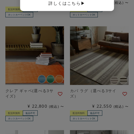
¥
22,800
¥
22,800
税込
〜
税込
〜
詳しくはこちら▶
配送料無料
返品不可
配送料無料
返品不可
ホットカーペットOK
ホットカーペットOK
クレア ギャベ(選べる3サ
カパ ラグ（選べる3サイ
イズ)
ズ）
¥
22,800
¥
22,550
税込
〜
税込
〜
配送料無料
返品不可
配送料無料
返品不可
ホットカーペットOK
ホットカーペットOK