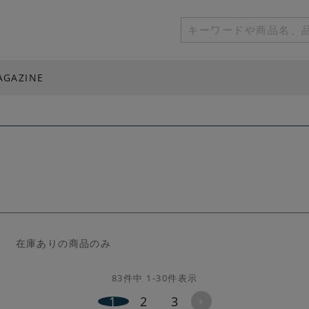
AGAZINE
順
在庫ありの商品のみ
83
件中
1
-
30
件表示
1
2
3