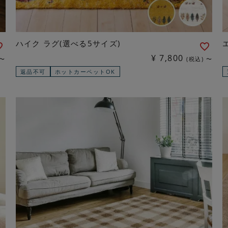
ハイク ラグ(選べる5サイズ)
¥
7,800
〜
税込
〜
返品不可
ホットカーペットOK