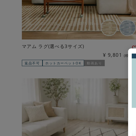
マアム ラグ(選べる3サイズ)
¥
9,801
税込
返品不可
ホットカーペットOK
動画あり