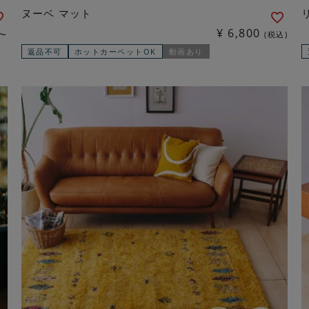
ヌーベ マット
¥
6,800
〜
税込
返品不可
ホットカーペットOK
動画あり