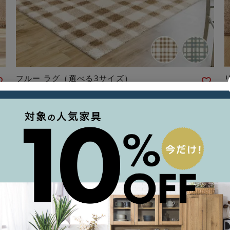
フルー ラグ（選べる3サイズ）
¥
9,801
〜
税込
〜
返品不可
ホットカーペットOK
動画あり