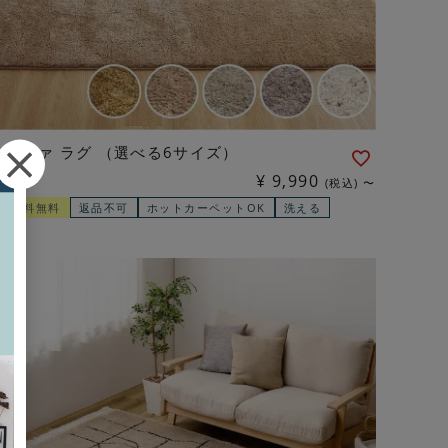
リーヴァ ラグ （選べる6サイズ）
¥
9,990
税込
〜
配送料無料
返品不可
ホットカーペットOK
洗える