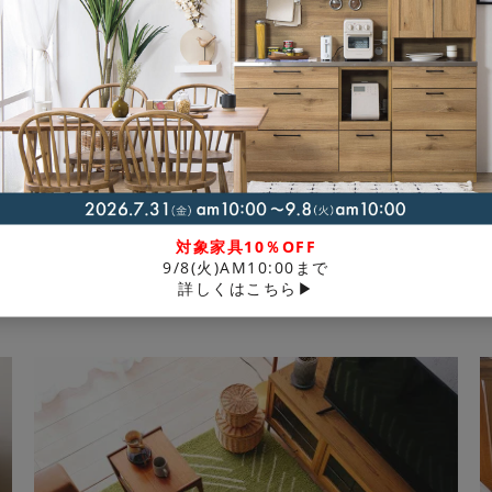
クロア ラグ（選べる3サイズ）
対象家具10％OFF
9/8(火)AM10:00まで
¥
9,990
〜
税込
〜
詳しくはこちら▶
配送料無料
返品不可