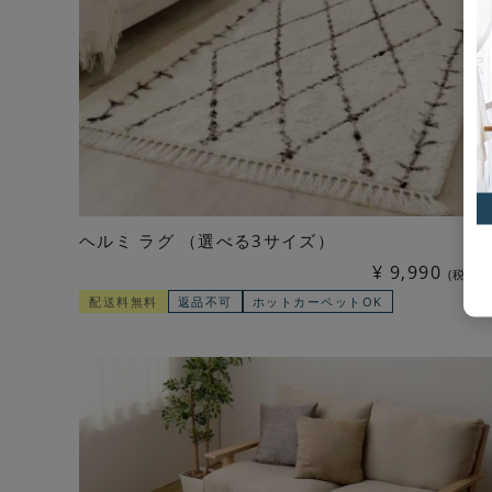
ヘルミ ラグ （選べる3サイズ）
¥
9,990
税込
配送料無料
返品不可
ホットカーペットOK