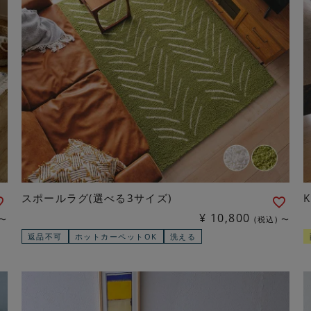
スポールラグ(選べる3サイズ)
¥
10,800
〜
税込
〜
返品不可
ホットカーペットOK
洗える