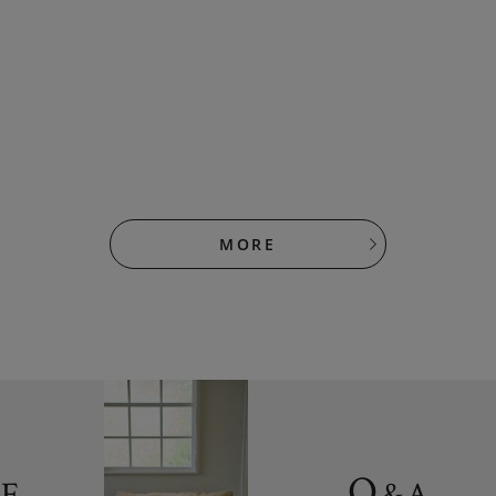
MORE
Q
DE
&
A