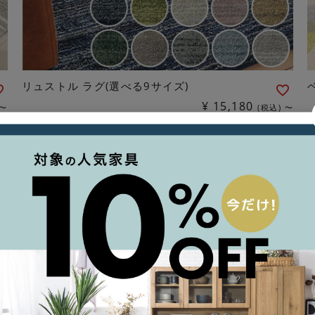
リュストル ラグ(選べる9サイズ)
¥
15,180
〜
税込
〜
配送料無料
返品不可
ホットカーペットOK
洗える