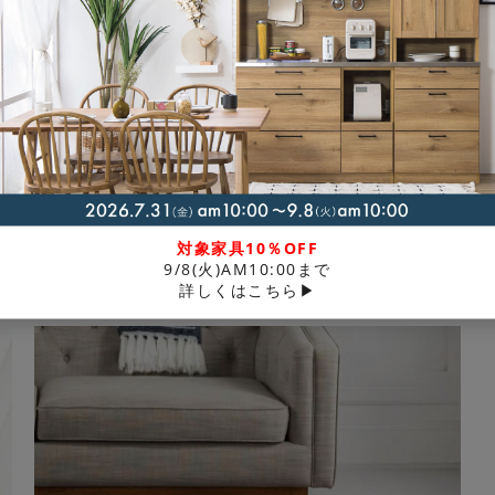
オセロ ラグ（選べる3サイズ）
¥
18,150
〜
税込
〜
対象家具10％OFF
9/8(火)AM10:00まで
配送料無料
返品不可
ホットカーペットOK
洗える
詳しくはこちら▶