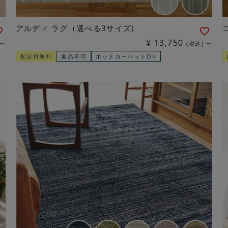
アルディ ラグ（選べる3サイズ)
¥
13,750
〜
税込
〜
配送料無料
返品不可
ホットカーペットOK