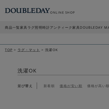
ONLINE SHOP
商品一覧
家具
ラグ
照明
時計
アンティーク家具
DOUBLEDAY M
TOP
ラグ・マット
洗濯OK
洗濯OK
並び替え
新着順
価格が安い順
価格が高い