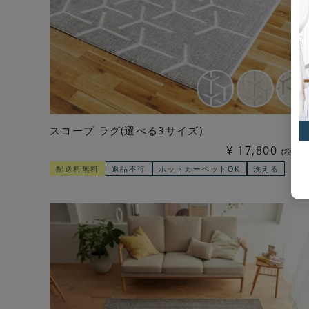
スコープ ラグ(選べる3サイズ)
¥
17,800
税込
配送料無料
返品不可
ホットカーペットOK
洗える