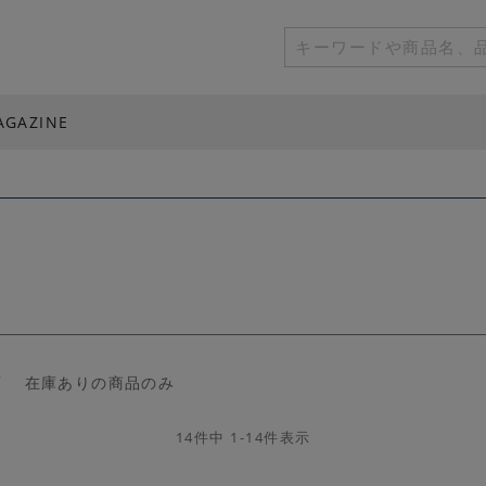
AGAZINE
順
在庫ありの商品のみ
14
件中
1
-
14
件表示