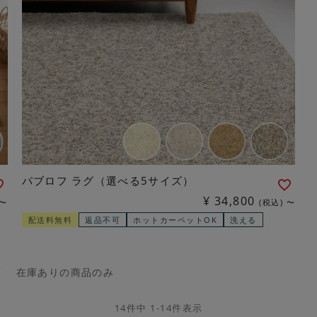
パブロフ ラグ（選べる5サイズ）
¥
34,800
〜
税込
〜
配送料無料
返品不可
ホットカーペットOK
洗える
順
在庫ありの商品のみ
14
件中
1
-
14
件表示