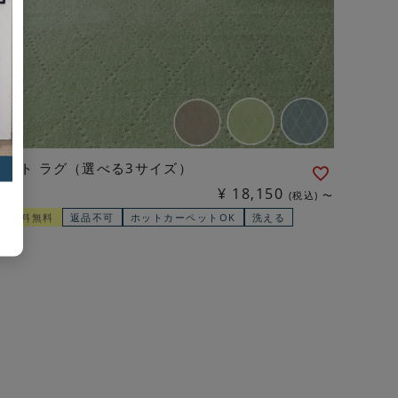
ポント ラグ（選べる3サイズ）
¥
18,150
税込
〜
配送料無料
返品不可
ホットカーペットOK
洗える