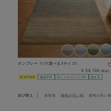
オンブレー ラグ(選べる3サイズ)
¥
34,100
税込
配送料無料
返品不可
ホットカーペットOK
洗える
並び替え
新着順
価格が安い順
価格が高い