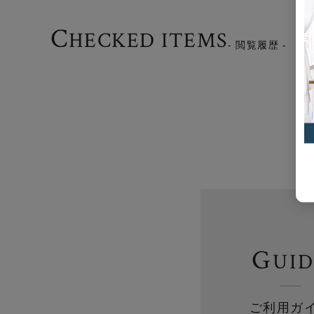
C
HECKED ITEMS
- 閲覧履歴 -
G
UI
ご利用ガ