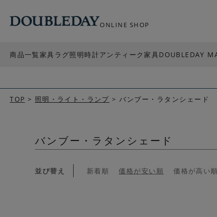
ONLINE SHOP
商品一覧
家具
ラグ
照明
時計
アンティーク家具
DOUBLEDAY M
TOP
照明・ライト・ランプ
バンブー・ラタンシェード
バンブー・ラタンシェード
並び替え
新着順
価格が安い順
価格が高い