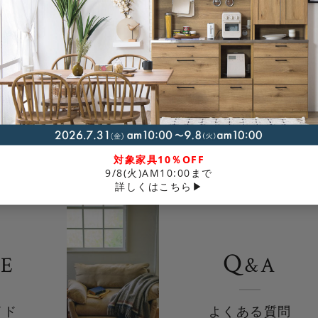
MORE
対象家具10％OFF
9/8(火)AM10:00まで
詳しくはこちら▶
Q
DE
&
A
イド
よくある質問