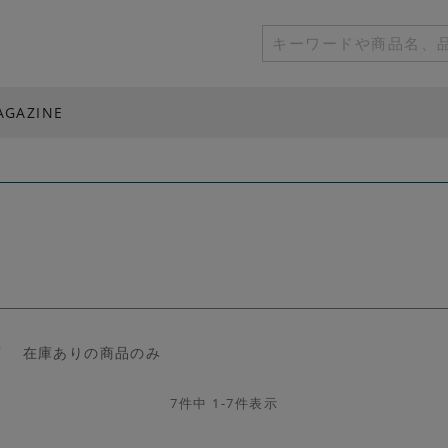
AGAZINE
順
在庫ありの商品のみ
7
件中
1
-
7
件表示