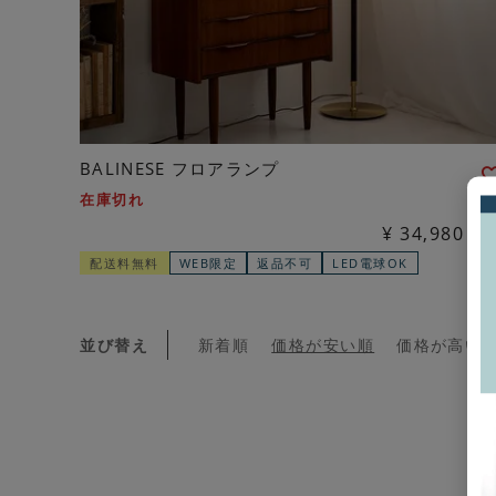
BALINESE フロアランプ
在庫切れ
¥
34,980
税
配送料無料
WEB限定
返品不可
LED電球OK
並び替え
新着順
価格が安い順
価格が高い