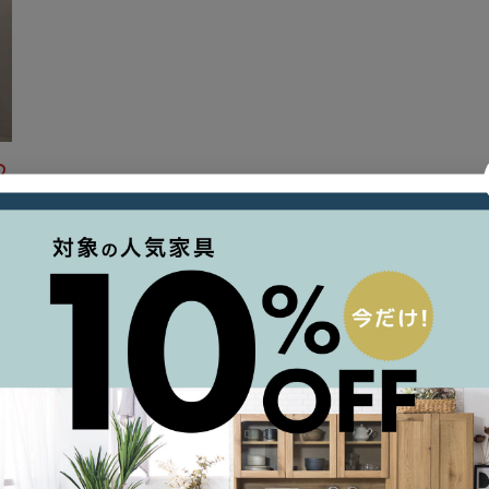
込
順
在庫ありの商品のみ
7
件中
1
-
7
件表示