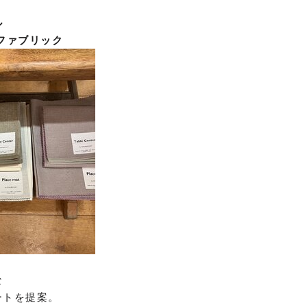
ル
ファブリック
な
ートを提案。