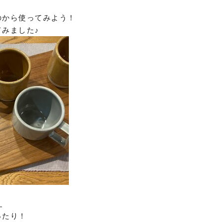
のから使ってみよう！
みました♪
？
ったり！