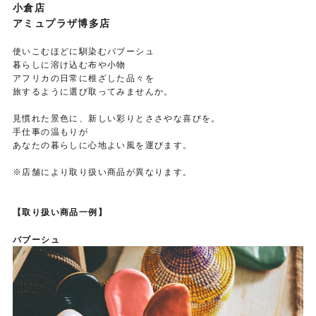
小倉店
アミュプラザ博多店
使いこむほどに馴染むバブーシュ
暮らしに溶け込む布や小物
アフリカの日常に根ざした品々を
旅するように選び取ってみませんか。
見慣れた景色に、新しい彩りとささやな喜びを。
手仕事の温もりが
あなたの暮らしに心地よい風を運びます。
※店舗により取り扱い商品が異なります。
【取り扱い商品一例】
バブーシュ