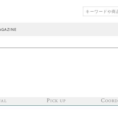
AGAZINE
P
C
NAL
ICK UP
OORD