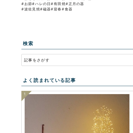
お節
ハレの日
有田焼
正月の器
波佐見焼
磁器
迎春
食器
検索
よく読まれている記事