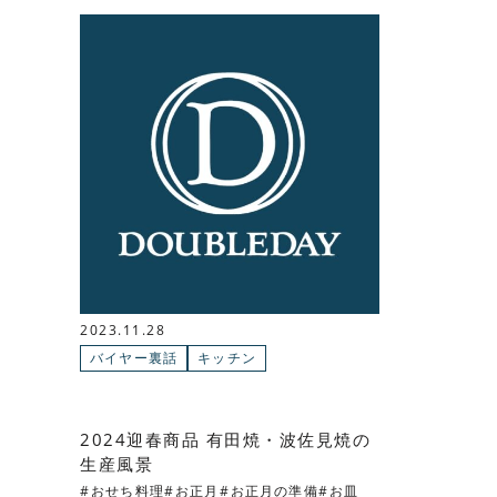
2023.11.28
バイヤー裏話
キッチン
2024迎春商品 有田焼・波佐見焼の
生産風景
おせち料理
お正月
お正月の準備
お皿