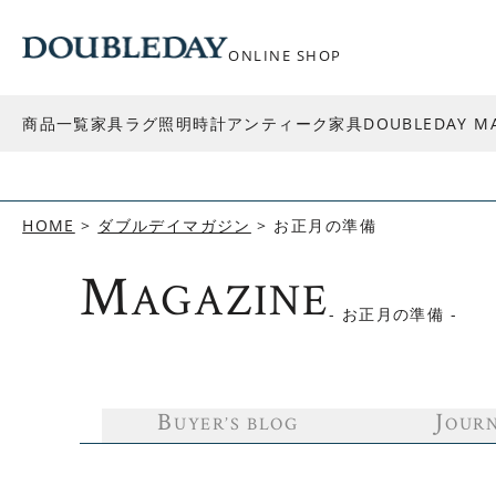
ONLINE SHOP
商品一覧
家具
ラグ
照明
時計
アンティーク家具
DOUBLEDAY M
HOME
ダブルデイマガジン
お正月の準備
M
AGAZINE
- お正月の準備 -
B
J
UYER’S BLOG
OUR