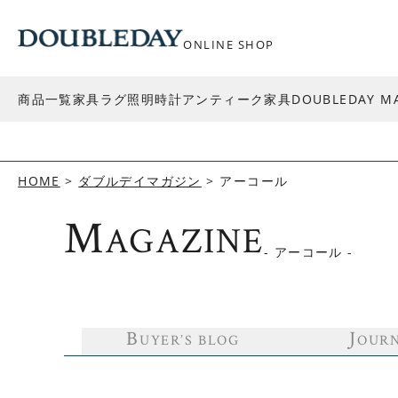
ONLINE SHOP
商品一覧
家具
ラグ
照明
時計
アンティーク家具
DOUBLEDAY M
HOME
ダブルデイマガジン
アーコール
M
AGAZINE
- アーコール -
B
J
UYER’S BLOG
OUR