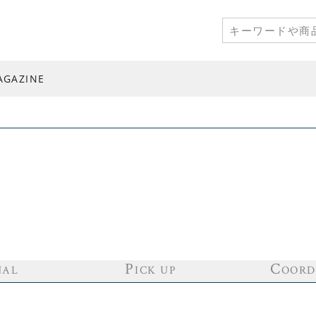
AGAZINE
P
C
NAL
ICK UP
OORD