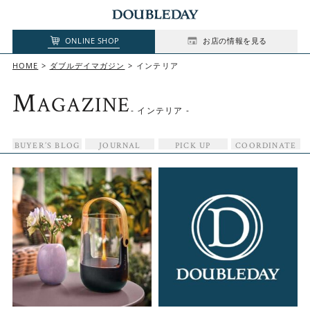
ONLINE SHOP
お店の情報を見る
HOME
ダブルデイマガジン
インテリア
M
AGAZINE
- インテリア -
BUYER’S BLOG
JOURNAL
PICK UP
COORDINATE