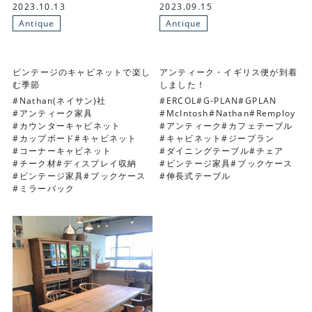
2023.10.13
2023.09.15
Antique
Antique
ビンテージのキャビネットで楽し
アンティーク・イギリス便が到着
む季節
しました！
Nathan(ネイサン)社
ERCOL
G-PLAN
GPLAN
アンティーク家具
McIntosh
Nathan
Remploy
カウンターキャビネット
アンティーク
カフェテーブル
カップボード
キャビネット
キャビネット
ジープラン
コーナーキャビネット
ダイニングテーブル
チェア
チーク材
ディスプレイ収納
ビンテージ家具
ブックケース
ビンテージ家具
ブックケース
伸長式テーブル
ミラーバック