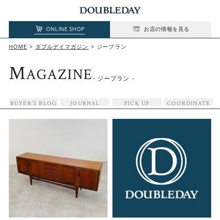
ONLINE SHOP
お店の情報を見る
HOME
ダブルデイマガジン
ジープラン
M
AGAZINE
- ジープラン -
BUYER’S BLOG
JOURNAL
PICK UP
COORDINATE