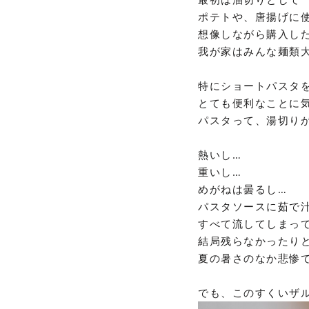
ポテトや、唐揚げに
想像しながら購入し
我が家はみんな麺類
特にショートパスタ
とても便利なことに
パスタって、湯切り
熱いし…
重いし…
めがねは曇るし…
パスタソースに茹で
すべて流してしまっ
結局残らなかったりと
夏の暑さのなか悲惨で
でも、このすくいザ