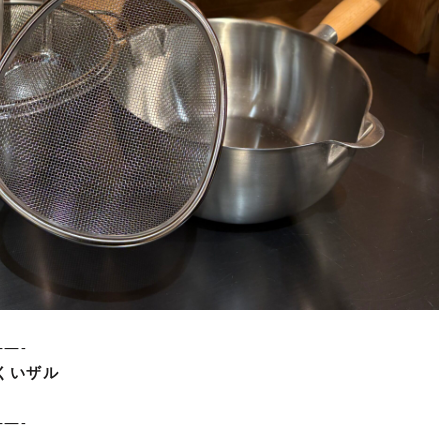
—-
くいザル
—-