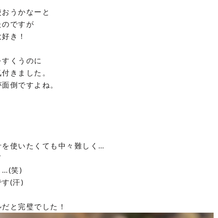
使おうかなーと
たのですが
大好き！
をすくうのに
気付きました。
が面倒ですよね。
汁を使いたくても中々難しく…
て
…(笑)
す(汗)
ルだと完璧でした！