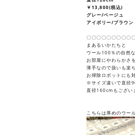
￥13,800(税込)
グレー/ベージュ
アイボリー/ブラウン
〇〇〇〇〇〇〇〇〇
まあるいかたちと
ウール100％の自然
お部屋にやわらかさ
薄手なので扱いも楽
お掃除ロボットにも
※サイズ違いで直径9
直径160cmもござい
こちらは厚めのウー