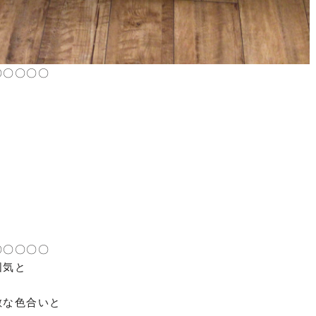
〇〇〇〇〇
〇〇〇〇〇
囲気と
、
敵な色合いと