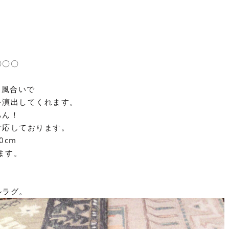
〇〇〇
な風合いで
を演出してくれます。
ちん！
対応しております。
0cm
ます。
ルラグ。