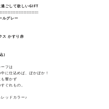
過ごして欲しいGIFT
:::::::::::::::::::::::::::
:
:
ールグレー
クス かすり赤
込)
カーフは
の中に仕込めば、ぽかぽか！
にも響かず
のすぐれもの。
レッドカラー♪