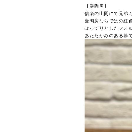
【巌陶房】
信楽の山間にて兄弟
巌陶房ならではの紅
ぽってりとしたフォ
あたたかみのある器