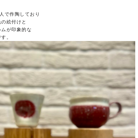
2人で作陶しており
色の絵付けと
ルムが印象的な
です。