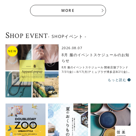
部…
MORE
S
HOP EVENT
- SHOPイベント -
2026.08.07
8月 服のイベントスケジュールのお知
らせ
8月 服のイベントスケジュール 開催店舗ブランド
7/31(金)～8/17(月)アミュプラザ博多店8/21(金)～
9/6(日)イオン…
もっと読む