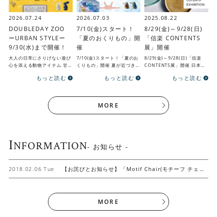
2026.07.24
2026.07.03
2025.08.22
DOUBLEDAY ZOO
7/10(金)スタート！
8/29(金)～9/28(日)
ーURBAN STYLEー
「夏のおくりもの」開
「信楽 CONTENTS
9/30(水)まで開催！
催
展」開催
大人の日常にさりげない遊び
7/10(金)スタート！「夏のお
8/29(金)～9/28(日)「信楽
心を添える動物アイテム 甘さ
くりもの」開催 夏が近づき大
CONTENTS展」開催 日本六
を抑えたオブジェや、上質な
切な人への贈りものに思いを
古窯の一つ「信楽」にて信楽
もっと読む
もっと読む
もっと読む
ファブリックなど空間に心地
巡らせる季節になりました。
焼の伝統的な技術をいかしな
よいアクセントを加えるア…
ダブルデイでは、日…
がらも現…
MORE
I
NFORMATION
- お知らせ -
2018.02.06 Tue
【お詫びとお知らせ】「Motif Chair(モチーフ チェ
ア）」回収について
MORE