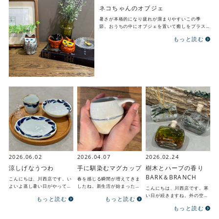
ネコちゃんのオブジェ
暑さが本格的になり疲れが溜まりやすいこの季
節。おうちの中にオブジェを置いて癒しをプラス
しませんか？ー・－・－・－・－・－・－・－・…
もっと読む
2026.06.02
2026.04.07
2026.02.24
涼しげなうつわ
手に馴染むマグカップ
樹木とハーブの香り
BARK＆BRANCH
こんにちは、川西店です。い
春を感じる瞬間が増えてきま
よいよ蒸し暑い日がやってき
したね。新生活が始まった方
こんにちは、川西店です。寒
ましたね…涼しさが戻る日も
も多いかと思いますが何かと
い日が続きますね。外の空気
もっと読む
もっと読む
ありますがすぐそこに梅雨の
バタつく時期にお気に入りの
を取り入れる機会が減る季節
もっと読む
気配を感じます。今回は、
マグカップでほっと一息つ
です。こもりがちな空気に、
そ…
き…
自然の香りで外の気配をお