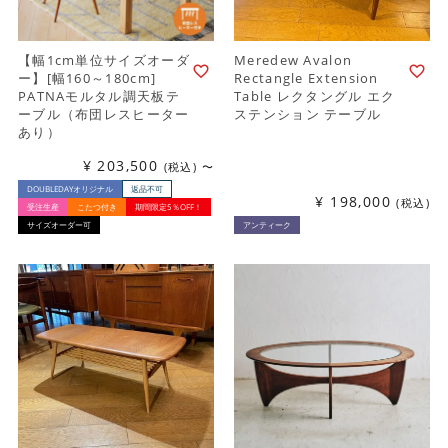
【幅1cm単位サイズオーダ
Meredew Avalon
ー】[幅160～180cm]
Rectangle Extension
PATNAモルタル調天板テ
Table レクタングル エク
ーブル（布団レスヒーター
ステンション テーブル
あり）
¥
203,500
税込
〜
DOUBLEDAYオリジナル
返品不可
¥
198,000
税込
受注生産
こたつ付き
期間限定5％OFF！
サイズオーダー可
アンティーク