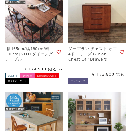
[幅165cm/幅180cm/幅
ジープラン チェスト オブ
200cm] VOTEダイニング
4ドロワーズ G-Plan
テーブル
Chest Of 4Drawers
¥
174,900
税込
〜
¥
173,800
税込
返品不可
受注生産
期間限定5％OFF！
サイズオーダー可
アンティーク