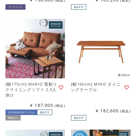
税込
税込
アンティーク
返品不可
[幅175cm] MARIO 電動リ
[幅160cm] MINO ダイニ
クライニングソファ 2.5人
ングテーブル
掛け
¥
187,000
税込
¥
182,600
税込
DOUBLEDAYオリジナル
返品不可
動画あり
返品不可