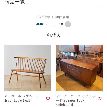
商品一覧
521
件中
1
-
30
件表示
1
2
…
18
並び替え
アーコール ラブシート
ヤンガー チーク サイドボ
Ercol Love Seat
ード Yonger Teak
Sideboard