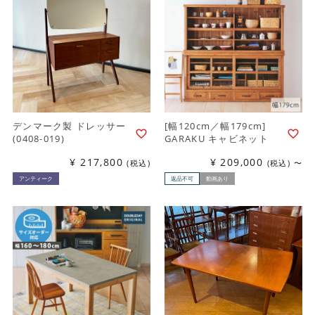
デンマーク製 ドレッサー
[幅120cm／幅179cm]
(0408-019)
GARAKU キャビネット
¥
217,800
¥
209,000
税込
税込
〜
アンティーク
返品不可
動画あり