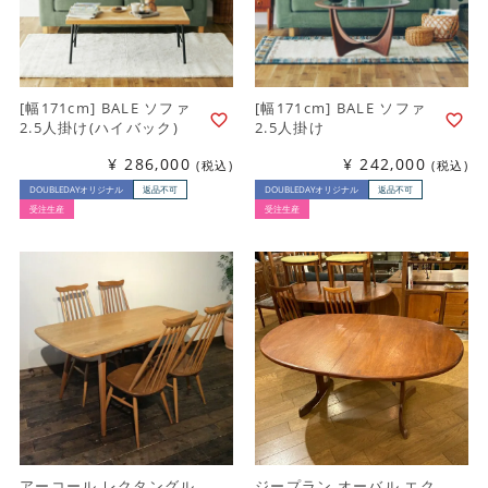
[幅171cm] BALE ソファ
[幅171cm] BALE ソファ
2.5人掛け(ハイバック)
2.5人掛け
¥
286,000
¥
242,000
税込
税込
DOUBLEDAYオリジナル
返品不可
DOUBLEDAYオリジナル
返品不可
受注生産
受注生産
アーコール レクタングル
ジープラン オーバル エク