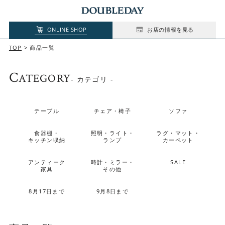
ONLINE SHOP
お店の情報を見る
TOP
商品一覧
C
ATEGORY
- カテゴリ -
テーブル
チェア・椅子
ソファ
食器棚・
照明・ライト・
ラグ・マット・
キッチン収納
ランプ
カーペット
アンティーク
時計・ミラー・
SALE
家具
その他
8月17日まで
9月8日まで