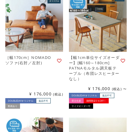
［幅170cm］NOMADO
【幅1cm単位サイズオーダ
ソファ(右肘／左肘)
ー】[幅160～180cm]
PATNAモルタル調天板テ
ーブル（布団レスヒーター
なし）
¥
176,000
税込
〜
¥
176,000
税込
DOUBLEDAYオリジナル
返品不可
DOUBLEDAYオリジナル
返品不可
受注生産
期間限定5％OFF！
動画あり
サイズオーダー可