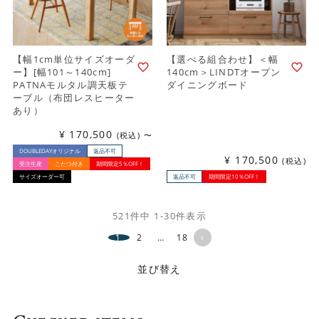
【幅1cm単位サイズオーダ
【選べる組合わせ】＜幅
ー】[幅101～140cm]
140cm＞LINDTオープン
PATNAモルタル調天板テ
ダイニングボード
ーブル（布団レスヒーター
あり）
¥
170,500
税込
〜
DOUBLEDAYオリジナル
返品不可
¥
170,500
税込
受注生産
こたつ付き
期間限定5％OFF！
サイズオーダー可
返品不可
期間限定10％OFF！
521
件中
1
-
30
件表示
1
2
…
18
並び替え