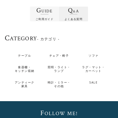
G
Q
UIDE
A
&
ご利用ガイド
よくある質問
C
ATEGORY
- カテゴリ -
テーブル
チェア・椅子
ソファ
食器棚・
照明・ライト・
ラグ・マット・
キッチン収納
ランプ
カーペット
アンティーク
時計・ミラー・
SALE
家具
その他
F
OLLOW ME!