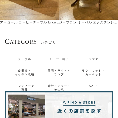
エクステンショ
タイルトップ コーヒー テーブル Til
Meredew Avalon Rec
ル
etop CoffeeTable
nsion Table レクタングル エクステ
 / 2Legs
ンション テーブル
C
ATEGORY
- カテゴリ -
テーブル
チェア・椅子
ソファ
食器棚・
照明・ライト・
ラグ・マット・
キッチン収納
ランプ
カーペット
アンティーク
時計・ミラー・
SALE
家具
その他