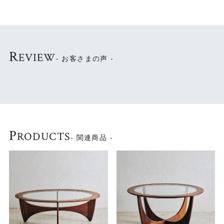
天板がタイルとガラスのコーヒーテーブル。
G-Planならではの洗練されたデザインが美しいコーヒ
ーテーブルです。
R
EVIEW
- お客さまの声 -
～G-PLAN（ジープラン）～
英国の家具メーカー・E..GOMME社のブランド名で
す。
（北欧系デザインの家具シリーズの総称がG-PLAN)
英国で初めてスカンジナビアンスタイル（北欧デザイ
ン）を取り入れ
P
RODUCTS
- 関連商品 -
1953年からスタートしたこのシリーズは、1960年にか
けて英国で大流行しました。