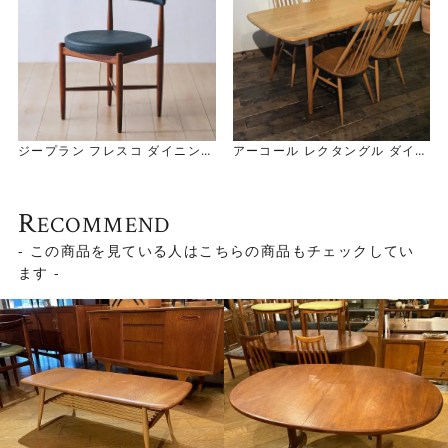
ジープラン フレスコ ダイニング
アーコール レクタングル ダイニ
チェア
ングテーブル
G-Plan Fresco Dining Chair
Ercol Rectangle Dining Tabl
e
R
ECOMMEND
- この商品を見ている人はこちらの商品もチェックしてい
ます -