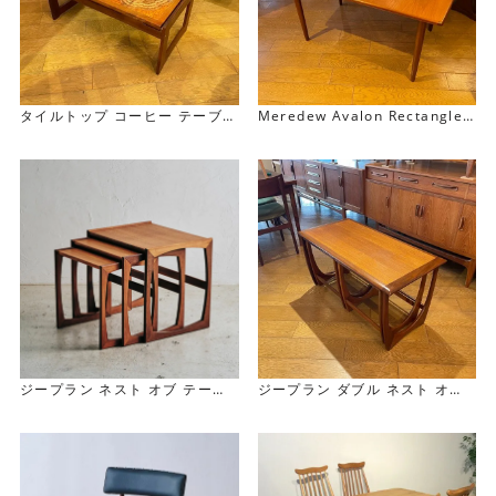
タイルトップ コーヒー テーブル
Meredew Avalon Rectangle
Tiletop CoffeeTable
Extension Table レクタングル
エクステンション テーブル
ジープラン ダブル ネスト オブ
ジープラン ネスト オブ テーブ
テーブル G-Plan Double Nest
ル G-Plan Nest of Table
of Table