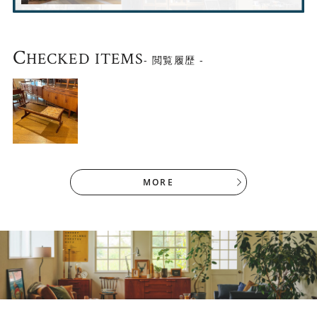
イギリス （1960年代 海外直輸入アンティー
生産国
C
HECKED ITEMS
ク）
- 閲覧履歴 -
材質
チーク材
サイズ
幅1205×奥行き505×高さ450mm
他の商品との同梱は出来ません。
お届けする商品は画像内の商品とは異なりま
す。
詳細なコンディション等はお問い合わせくだ
その他
さい。
MORE
※配送日はご指定いただけますが、時間指定
は出来ません。
ご了承ください。