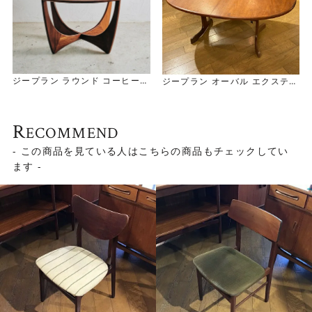
ジープラン ラウンド コーヒーテ
ジープラン オーバル エクステン
ーブル
ション ダイニング テーブル
G-Plan Round Coffee Table
G-Plan Oval EX Table / 2Leg
s
R
ECOMMEND
- この商品を見ている人はこちらの商品もチェックしてい
ます -