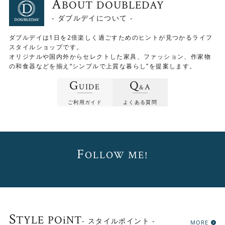
A
BOUT DOUBLEDAY
引出し内寸：幅400×奥行270×深さ550(mm)
- ダブルデイについて -
ダブルデイは1日を2倍楽しく過ごすためのヒントが見つかるライフ
スタイルショップです。
オリジナルや国内外からセレクトした家具、ファッション、作家物
の和食器などを揃え“シンプルで上質な暮らし”を提案します。
G
Q
UIDE
A
&
ご利用ガイド
よくある質問
F
OLLOW ME!
デンマーク（1960年代 海外直輸入アンティ
生産国
ーク）
材質
チーク材・その他
S
TYLE POiNT
- スタイルポイント -
MORE
サイズ
幅905×奥行335×高さ450(mm)