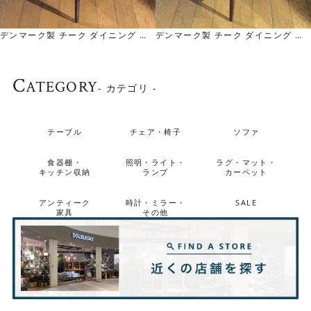
デンマーク製 チーク ダイニング チ
デンマーク製 チーク ダイニング チ
ェア Danish Teak Dining Chair
ェア Danish Teak Dining Chair
C
ATEGORY
- カテゴリ -
テーブル
チェア・椅子
ソファ
食器棚・
照明・ライト・
ラグ・マット・
キッチン収納
ランプ
カーペット
アンティーク
時計・ミラー・
SALE
家具
その他