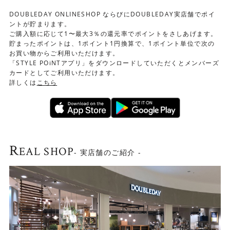
その他
他の商品との同梱は出来ません。
DOUBLEDAY ONLINESHOP ならびにDOUBLEDAY実店舗でポイ
ントが貯まります。
ご購入額に応じて1〜最大3％の還元率でポイントをさしあげます。
貯まったポイントは、1ポイント1円換算で、1ポイント単位で次の
お買い物からご利用いただけます。
「STYLE POiNTアプリ」をダウンロードしていただくとメンバーズ
カードとしてご利用いただけます。
詳しくは
こちら
R
EAL SHOP
- 実店舗のご紹介 -