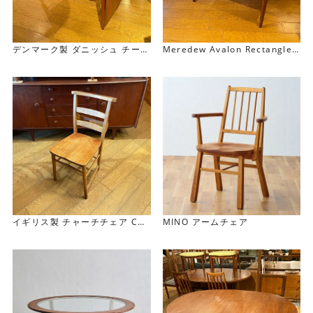
デンマーク製 ダニッシュ チーク
Meredew Avalon Rectangle
デスク(伸長式） Danish Teak
Extension Table レクタングル
Desk
エクステンション テーブル
イギリス製 チャーチチェア Chu
MINO アームチェア
rch Chair