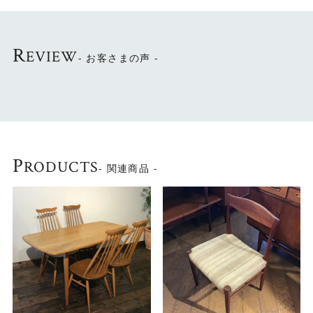
コンパクトなサイズで、リビングやベッドサイドなどをは
じめ様々なシーンにフィットし、
収納を兼ねたサイドテーブルとして等、
R
EVIEW
- お客さまの声 -
飽きることなく末永くお使い頂ける逸品です。
P
RODUCTS
- 関連商品 -