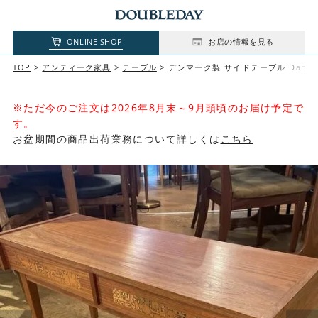
ONLINE SHOP
お店の情報を見る
TOP
アンティーク家具
テーブル
デンマーク製 サイドテーブル Danish S
※ただ今のご注文は2026年8月末～9月頭頃のお届け予定で
す。
お盆期間の商品出荷業務について詳しくは
こちら