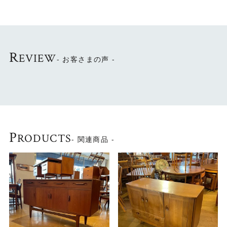
G-PLAN Brazilian(ブラジリアン)シリーズのサイドボー
ド。
取手のデザインが特徴的でFrescoシリーズと同様に人気で
す。
R
EVIEW
- お客さまの声 -
幅2メートルを超えるサイズは壁面を一気にコーディネイト
でき、
インテリアの主役になります。
G-PLANならではの風格を感じるサイドボードです。
～G-PLAN （ジープラン）～
英国の家具メーカー・E.GOMME社のブランド名です。
P
RODUCTS
- 関連商品 -
（北欧系デザインの家具シリーズの総称がG-PLAN)
英国で初めてスカンジナビアンスタイル（北欧デザイン）
を取り入れ
1953年からスタートしたこのシリーズは、1960年にかけ
て英国で大流行しました。