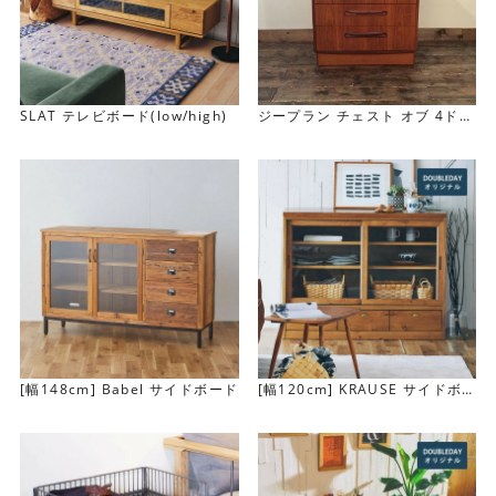
SLAT テレビボード(low/high)
ジープラン チェスト オブ 4ドロ
ワーズ G-Plan Chest Of 4Dra
wers
[幅148cm] Babel サイドボード
[幅120cm] KRAUSE サイドボ
ード