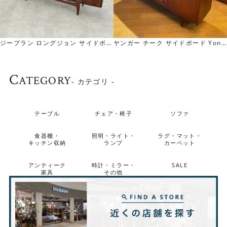
ジープラン ロングジョン サイドボー
ヤンガー チーク サイドボード Yong
ド G-Plan Long John Sideboard
er Teak Sideboard
C
ATEGORY
- カテゴリ -
テーブル
チェア・椅子
ソファ
食器棚・
照明・ライト・
ラグ・マット・
キッチン収納
ランプ
カーペット
アンティーク
時計・ミラー・
SALE
家具
その他