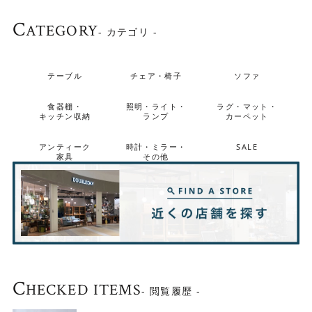
Ercol Rectangle Dining Table
C
ATEGORY
- カテゴリ -
テーブル
チェア・椅子
ソファ
食器棚・
照明・ライト・
ラグ・マット・
キッチン収納
ランプ
カーペット
アンティーク
時計・ミラー・
SALE
家具
その他
C
HECKED ITEMS
- 閲覧履歴 -