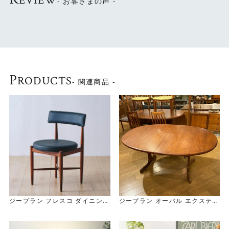
EVIEW
- お客さまの声 -
を演出してくれます。
北欧テイストを取り入れた無駄のない洗練されたデザイ
ン。
飽きることなく末永くお使い頂けます。
～G-Plan（ジープラン）～
P
RODUCTS
- 関連商品 -
デザイン性に優れ、英国のミッドセンチュリーを象徴する
プロダクトとして
根強い人気のG-PLAN。北欧系デザインの家具シリーズ
「G-PLAN」は、
英国の家具メーカー・E..GOMME社のブランド名です。
英国で初めてスカンジナビアンスタイル（北欧デザイン）
を取り入れ
1953年からスタートしたこのシリーズは、1960年にかけ
て英国で大流行しました。
ジープラン フレスコ ダイニング
ジープラン オーバル エクステン
チェア
ション ダイニング テーブル
G-Plan Fresco Dining Chair
G-Plan Oval EX Table / 2Leg