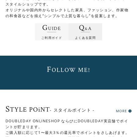
ク）
スタイルショップです。
オリジナルや国内外からセレクトした家具、ファッション、作家物
材質
チーク材他
の和食器などを揃え“シンプルで上質な暮らし”を提案します。
幅480×奥行き535×高さ910(mm)
サイズ
G
Q
座面440(mm)
UIDE
A
&
他の商品との同梱は出来ません。
ご利用ガイド
よくある質問
1脚の価格です。
お届けする商品は画像内の商品とは異なりま
す。
その他
詳細なコンディション等はお問い合わせくだ
F
OLLOW ME!
さい。 ※配送日はご指定いただけますが、時
間指定は出来ません。
ご了承下さい。
S
TYLE POiNT
- スタイルポイント -
MORE
DOUBLEDAY ONLINESHOP ならびにDOUBLEDAY実店舗でポイ
ントが貯まります。
ご購入額に応じて1〜最大3％の還元率でポイントをさしあげます。