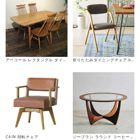
s
アーコール レクタングル ダイニ
折りたたみダイニングチェア bu
ングテーブル
tler
Ercol Rectangle Dining Tabl
e
ジープラン ラウンド コーヒーテ
CAIN 回転チェア