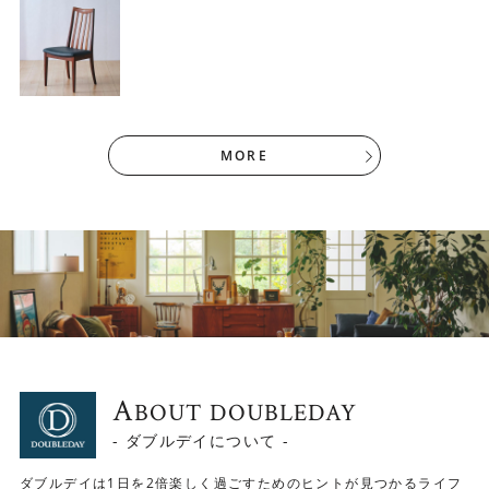
MORE
A
BOUT DOUBLEDAY
- ダブルデイについて -
イギリス （1960年代 海外直輸入アンティー
ダブルデイは1日を2倍楽しく過ごすためのヒントが見つかるライフ
生産国