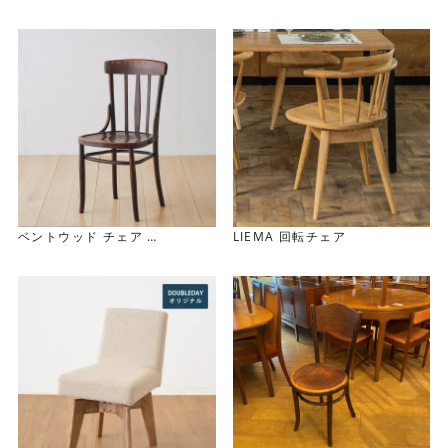
ーブル
G-Plan Round Coffee Table
座面は黒合皮に張り替え済みです。
ベントウッド チェア
LIEMA 回転チェア
Bentwood Chair（0609-01
7）