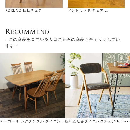
KORENO 回転チェア
ベントウッド チェア
Bentwood Chair（0609-02
3）
R
ECOMMEND
- この商品を見ている人はこちらの商品もチェックしてい
ます -
アーコール レクタングル ダイニング
折りたたみダイニングチェア butler
テーブル