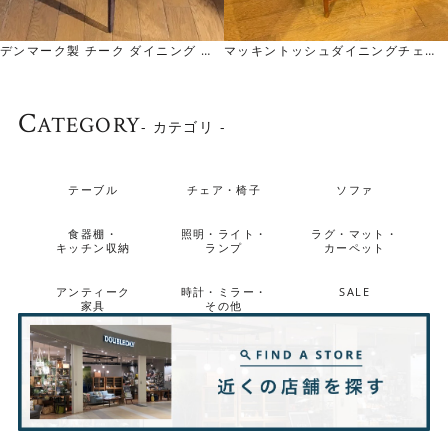
デンマーク製 チーク ダイニング チ
マッキントッシュダイニングチェア
ェア Danish Teak Dining Chair
McIntosh Dining Chair
C
ATEGORY
- カテゴリ -
テーブル
チェア・椅子
ソファ
食器棚・
照明・ライト・
ラグ・マット・
キッチン収納
ランプ
カーペット
アンティーク
時計・ミラー・
SALE
家具
その他