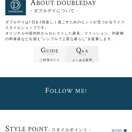
A
※配送日はご指定いただけますが、時間指定
BOUT DOUBLEDAY
は出来ません。
- ダブルデイについて -
ご了承ください。
ダブルデイは1日を2倍楽しく過ごすためのヒントが見つかるライフ
スタイルショップです。
オリジナルや国内外からセレクトした家具、ファッション、作家物
の和食器などを揃え“シンプルで上質な暮らし”を提案します。
G
Q
UIDE
A
&
ご利用ガイド
よくある質問
F
OLLOW ME!
S
TYLE POiNT
- スタイルポイント -
MORE