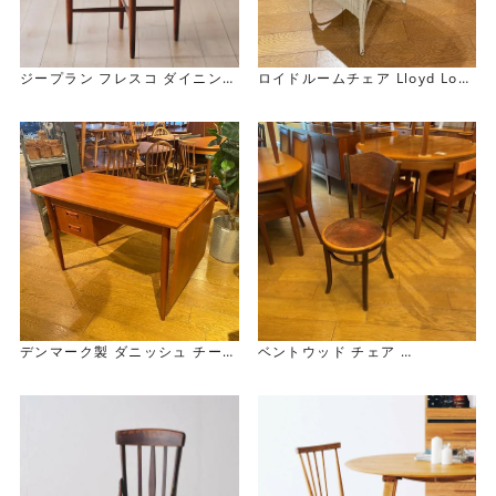
ジープラン フレスコ ダイニング
ロイドルームチェア Lloyd Loo
チェア
m Chair
G-Plan Fresco Dining Chair
デンマーク製 ダニッシュ チーク
ベントウッド チェア
デスク(伸長式） Danish Teak
Bentwood Chair（0609-02
Desk
3）