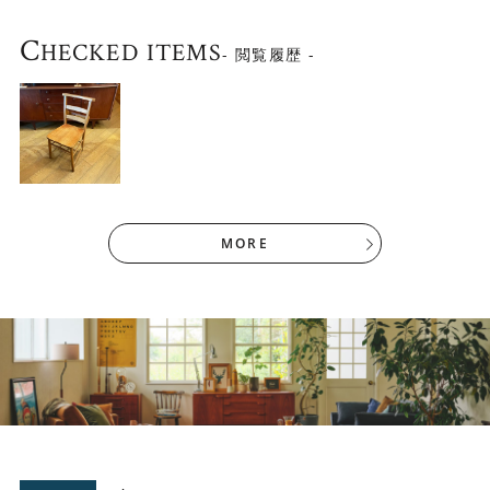
C
HECKED ITEMS
- 閲覧履歴 -
イギリス （1960年代 海外直輸入アンティー
生産国
MORE
ク）
材質
オーク材他
幅420×奥行き510×高さ810(mm)
サイズ
座面430(mm)
他の商品との同梱は出来ません。
実際にお届けする商品は画像のものとは異な
ります。
一脚の価格です。詳細なコンディション等は
その他
お問い合わせ下さい。