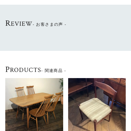
コンパクトなサイズで、リビングやベッドサイドなどをは
じめ様々なシーンにフィットし、
収納を兼ねたサイドテーブルとして等、
R
EVIEW
- お客さまの声 -
飽きることなく末永くお使い頂ける逸品です。
P
RODUCTS
- 関連商品 -