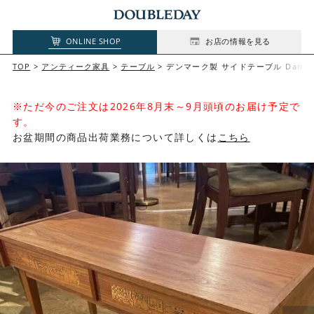
ONLINE SHOP
お店の情報を見る
TOP
アンティーク家具
テーブル
デンマーク製 サイドテーブル Danish S
※ただ今のご注文は2026年8月末～9月頭頃のお届け予定で
す。
お盆期間の商品出荷業務について詳しくは
こちら