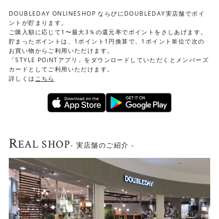
その他
他の商品との同梱は出来ません。
DOUBLEDAY ONLINESHOP ならびにDOUBLEDAY実店舗でポイ
ントが貯まります。
ご購入額に応じて1〜最大3％の還元率でポイントをさしあげます。
貯まったポイントは、1ポイント1円換算で、1ポイント単位で次の
お買い物からご利用いただけます。
「STYLE POiNTアプリ」をダウンロードしていただくとメンバーズ
カードとしてご利用いただけます。
詳しくは
こちら
R
EAL SHOP
- 実店舗のご紹介 -