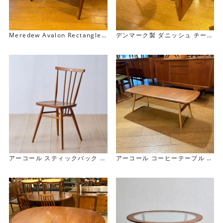
Meredew Avalon Rectangle
デンマーク製 ダニッシュ チーク
Extension Table レクタングル
デスク(伸長式） Danish Teak
エクステンション テーブル
Desk
アーコール スティックバック チ
アーコール コーヒーテーブル E
ェア
rcol Coffee Table
Ercol Stick Back Chair