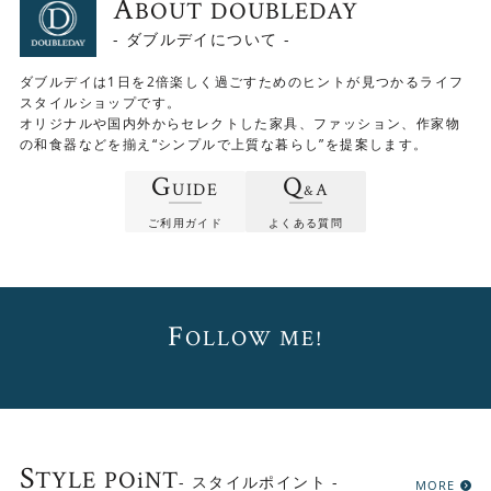
A
BOUT DOUBLEDAY
引出し内寸：幅400×奥行270×深さ550(mm)
- ダブルデイについて -
ダブルデイは1日を2倍楽しく過ごすためのヒントが見つかるライフ
スタイルショップです。
オリジナルや国内外からセレクトした家具、ファッション、作家物
の和食器などを揃え“シンプルで上質な暮らし”を提案します。
G
Q
UIDE
A
&
ご利用ガイド
よくある質問
F
OLLOW ME!
デンマーク（1960年代 海外直輸入アンティ
生産国
ーク）
材質
チーク材・その他
S
TYLE POiNT
- スタイルポイント -
MORE
サイズ
幅905×奥行335×高さ450(mm)