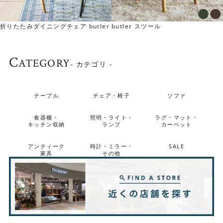
折りたたみダイニングチェア butler
butler スツール
C
ATEGORY
- カテゴリ -
テーブル
チェア・椅子
ソファ
取っ手の色が選べます
食器棚・
照明・ライト・
ラグ・マット・
LINDTは、本体色が＜ナチュラル＞＜ブラウン＞の2色から
キッチン収納
ランプ
カーペット
選べるのに加え、 取っ手の色も＜ホワイト＞＜ブラック＞
の2色から選べます。4種類からお好きな組み合わせを楽し
アンティーク
時計・ミラー・
SALE
家具
その他
めます。