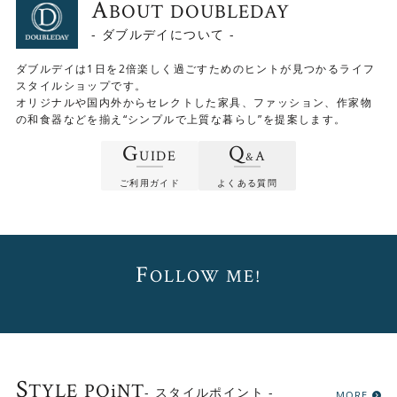
A
BOUT DOUBLEDAY
- ダブルデイについて -
ダブルデイは1日を2倍楽しく過ごすためのヒントが見つかるライフ
スタイルショップです。
オリジナルや国内外からセレクトした家具、ファッション、作家物
の和食器などを揃え“シンプルで上質な暮らし”を提案します。
G
Q
UIDE
A
&
ご利用ガイド
よくある質問
F
OLLOW ME!
S
TYLE POiNT
- スタイルポイント -
MORE