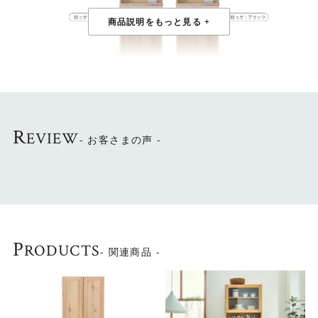
R
EVIEW
- お客さまの声 -
P
RODUCTS
- 関連商品 -
スリムながら収納力も◎
上台は跳ね上げ扉の戸棚、下台はダストボックスを収納で
きるオープンタイプです。 下台には引き出しもついている
ので、こまごました物も収納しておけます。