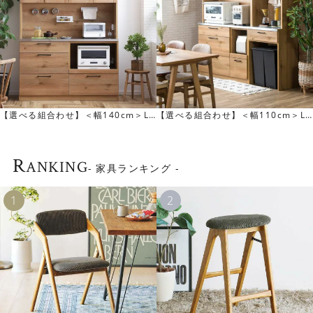
コンセント差込口が1か所設置してあります。2口コンセン
合わせ】＜幅110cm＞LI
[幅60cm]RADYオープンシェルフ
【選べる組
トです。
ープンダイニングボード
NDTカ
R
ANKING
- 家具ランキング -