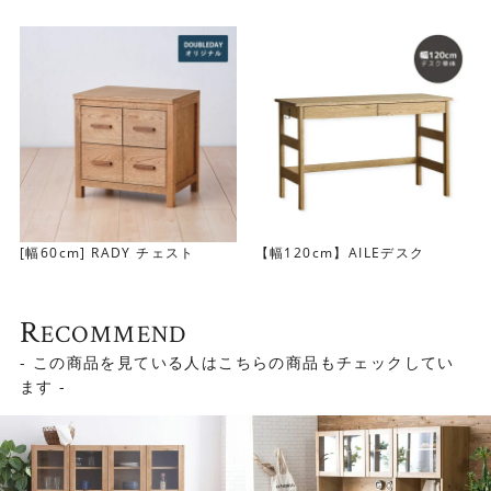
＞LINDTカウンター
LINDTダイニングボード
カウンター天板の内寸は約55.5cmあります。家電類を収め
るのにも便利です。引き出しや棚には、食器はもちろん、
カトラリーや食品ストックなど、こまごましたものまでた
っぷりと収納することができます。
[幅60cm] RADY チェスト
【幅120cm】AILEデスク
R
ECOMMEND
- この商品を見ている人はこちらの商品もチェックしてい
ます -