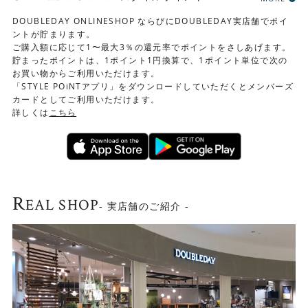
DOUBLEDAY ONLINESHOP ならびにDOUBLEDAY実店舗でポイ
ントが貯まります。
ご購入額に応じて1〜最大3％の還元率でポイントをさしあげます。
貯まったポイントは、1ポイント1円換算で、1ポイント単位で次の
お買い物からご利用いただけます。
「STYLE POiNTアプリ」をダウンロードしていただくとメンバーズ
カードとしてご利用いただけます。
詳しくは
こちら
R
EAL SHOP
- 実店舗のご紹介 -
使いやすい工夫がいっぱい！
▼ステンレス天板
下台カウンターはスタイリッシュなステンレス天板を採用