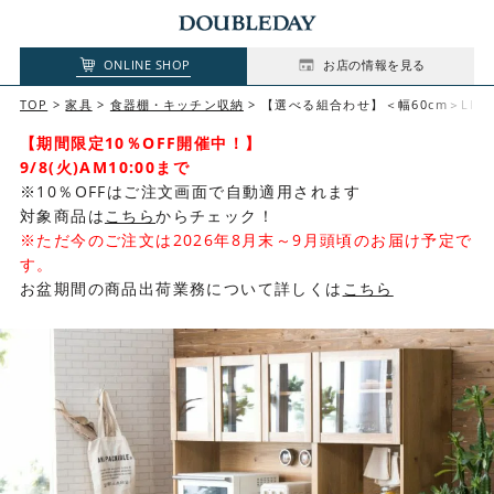
ONLINE SHOP
お店の情報を見る
TOP
家具
食器棚・キッチン収納
【選べる組合わせ】＜幅60cm＞LIN
【期間限定10％OFF開催中！】
9/8(火)AM10:00まで
※10％OFFはご注文画面で自動適用されます
対象商品は
こちら
からチェック！
※ただ今のご注文は2026年8月末～9月頭頃のお届け予定で
す。
お盆期間の商品出荷業務について詳しくは
こちら