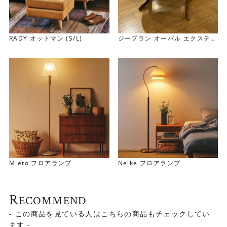
RADY オットマン (S/L)
ジープラン オーバル エクステン
ション ダイニング テーブル
G-Plan Oval EX Table / 2Leg
s
Mieto フロアランプ
Nelke フロアランプ
R
ECOMMEND
- この商品を見ている人はこちらの商品もチェックしてい
ます -