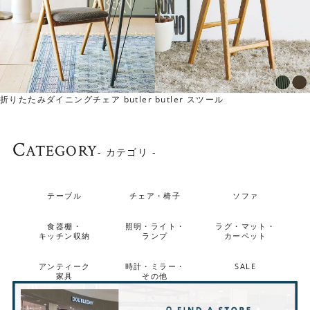
折りたたみダイニングチェア butler
butler スツール
C
ATEGORY
- カテゴリ -
テーブル
チェア・椅子
ソファ
食器棚・
照明・ライト・
ラグ・マット・
キッチン収納
ランプ
カーペット
アンティーク
時計・ミラー・
SALE
家具
その他