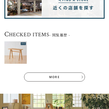
シーンに応じて様々な用途で使えます
デスク＝ワークデスクのイメージが強いかもしれません
C
HECKED ITEMS
- 閲覧履歴 -
が、こちらのデスクは様々な用途に使ってもらえるよう
に、サイズ感と軽さにこだわって作られています。約9kg
と軽量なので簡単に持ち運ぶことができます。
たとえば「友人を家に招いてパーティー」や「今夜はお
鍋」といった、普段お使いのテーブルでは少しスペースが
足りない時のエクステンションテーブルとしても気軽に使
えるサイズ感が魅力です。
MORE
スタイリッシュな脚のデザイン
特徴的な逆V字型の脚は
BOOKER.T チェア
と同じデザイン
になっています。お揃いで使うと、よりスタイリッシュな