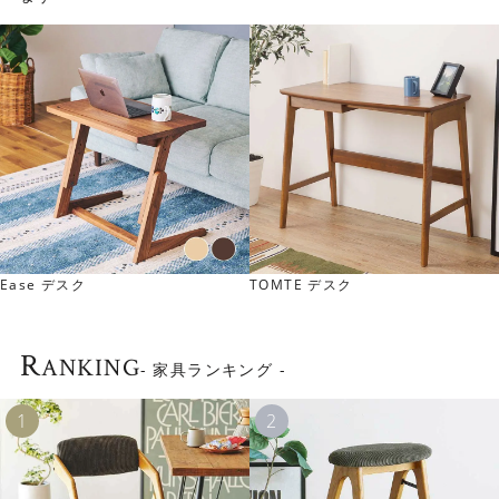
Ease デスク
TOMTE デスク
天板にはコードスリットがあります。パソコンや充電器な
どの配線をスムーズに逃がすことができるので、作業スペ
ースの邪魔になりません。
R
ANKING
- 家具ランキング -