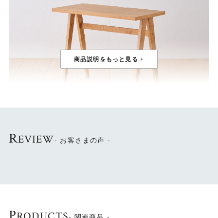
R
EVIEW
優しい印象の天然木デスク
- お客さまの声 -
ナチュラルな色合いとシンプルなフォルムが特徴のデスク
です。天然木の優しい木のぬくもりを感じられます。
P
RODUCTS
- 関連商品 -