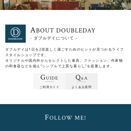
インテリアを作ることができます。
A
BOUT DOUBLEDAY
- ダブルデイについて -
ダブルデイは1日を2倍楽しく過ごすためのヒントが見つかるライフ
スタイルショップです。
オリジナルや国内外からセレクトした家具、ファッション、作家物
の和食器などを揃え“シンプルで上質な暮らし”を提案します。
G
Q
UIDE
A
&
ご利用ガイド
よくある質問
F
OLLOW ME!