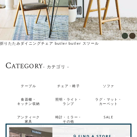
折りたたみダイニングチェア butler
butler スツール
C
ATEGORY
- カテゴリ -
テーブル
チェア・椅子
ソファ
食器棚・
照明・ライト・
ラグ・マット・
キッチン収納
ランプ
カーペット
アンティーク
時計・ミラー・
SALE
家具
その他