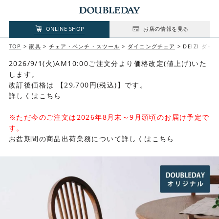
ONLINE SHOP
お店の情報を見る
TOP
家具
チェア・ベンチ・スツール
ダイニングチェア
DEIZI ダ
2026/9/1(火)AM10:00ご注文分より価格改定(値上げ)いた
します。
改訂後価格は 【29,700円(税込)】です。
詳しくは
こちら
※ただ今のご注文は2026年8月末～9月頭頃のお届け予定で
す。
お盆期間の商品出荷業務について詳しくは
こちら