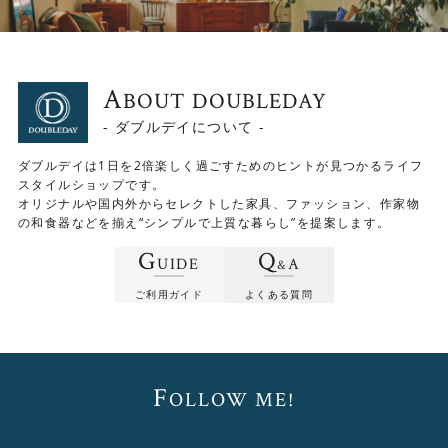
に味わい深さが増していく仕上げです。ご自身で簡単にメ
ンテナンスができるので、愛着をもって長くご使用いただ
けます。
A
BOUT DOUBLEDAY
- ダブルデイについて -
ダブルデイは1日を2倍楽しく過ごすためのヒントが見つかるライフ
スタイルショップです。
オリジナルや国内外からセレクトした家具、ファッション、作家物
の和食器などを揃え“シンプルで上質な暮らし”を提案します。
G
Q
UIDE
A
&
ご利用ガイド
よくある質問
F
OLLOW ME!