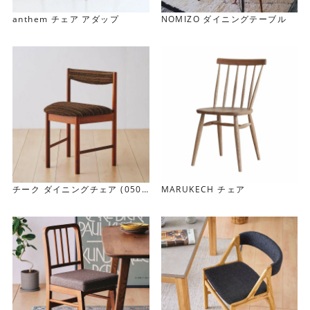
曲線と直線のバランスが絶妙なデザイン
anthem チェア アダップ
NOMIZO ダイニングテーブル
DEIZIはアーチ状の丸みとまっすぐに伸びた6本のスポーク
が特徴です。ナチュラルな素材感とアーチ状の丸みが、絵
本の中に出てきそうな愛らしい雰囲気も持っています。
チーク ダイニングチェア (0508
MARUKECH チェア
-060)