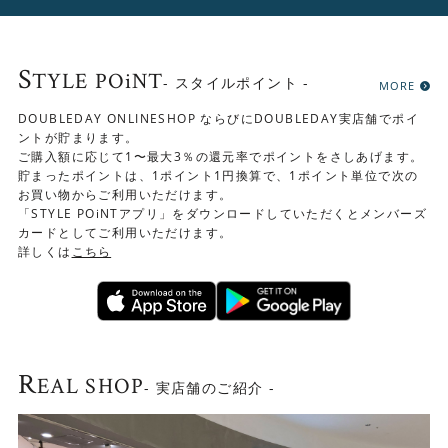
S
TYLE POiNT
- スタイルポイント -
MORE
アクセント使いも◎
DOUBLEDAY ONLINESHOP ならびにDOUBLEDAY実店舗でポイ
ントが貯まります。
ダイニングチェアとしてだけでなく、インテリアとしても
ご購入額に応じて1〜最大3％の還元率でポイントをさしあげます。
おすすめです。玄関やリビングの角に置いておくだけで、
貯まったポイントは、1ポイント1円換算で、1ポイント単位で次の
お買い物からご利用いただけます。
インテリアのアクセントになります。植物やお気に入りの
「STYLE POiNTアプリ」をダウンロードしていただくとメンバーズ
小物をディスプレイするのもおすすめです。
カードとしてご利用いただけます。
詳しくは
こちら
R
EAL SHOP
- 実店舗のご紹介 -