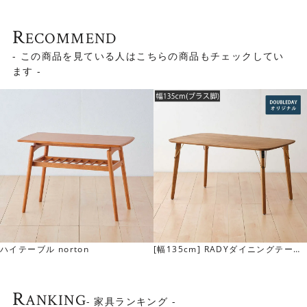
R
ECOMMEND
- この商品を見ている人はこちらの商品もチェックしてい
ます -
落ち着いた色使い
ハイテーブル norton
[幅135cm] RADYダイニングテーブ
天板には美しい木目が楽しめるオーク無垢材を使用してい
ル(ブラス脚)
ます。節の雰囲気や木目など、 ひとつとして同じものはな
く、唯一無二の美しさを楽しめます。
R
ANKING
- 家具ランキング -