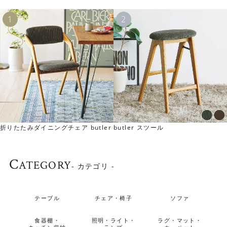
折りたたみダイニングチェア butler
butler スツール
C
ATEGORY
- カテゴリ -
テーブル
チェア・椅子
ソファ
食器棚・
照明・ライト・
ラグ・マット・