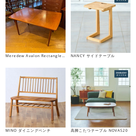
Meredew Avalon Rectangle
NANCY サイドテーブル
Extension Table レクタングル
角の丸みが優しい雰囲気
エクステンション テーブル
緩やかなカーブを描く優しいフォルムの天板が印象的で
す。 小さな空間に使うことが多いコンソールテーブルに丸
みを持たせることで、空間をやわらかにしてくれます。
MINO ダイニングベンチ
高脚こたつテーブル NOVAS20