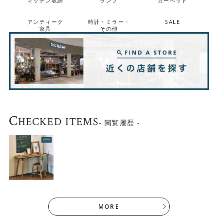
キッチン収納
ランプ
カーペット
また、オーク色でもなく、ウォールナット色でもない、絶
妙な色に仕上げています。 ナチュラルになりすぎず、程よ
アンティーク
時計・ミラー・
SALE
く落ち着いた明るい色合いは、幅広いインテリアとコーデ
家具
その他
ィネートを楽しめます。
C
HECKED ITEMS
- 閲覧履歴 -
MORE