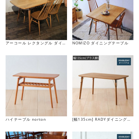
コンパクトサイズなので、ワークテーブルや小さなダイニ
アーコール レクタングル ダイニ
NOMIZO ダイニングテーブル
ングテーブルとしてはもちろん、 壁付けにして飾り台にす
ングテーブル
るなど、幅広くお使いいただけます。
Ercol Rectangle Dining Tabl
e
ハイテーブル norton
[幅135cm] RADYダイニングテ
ーブル(ブラス脚)