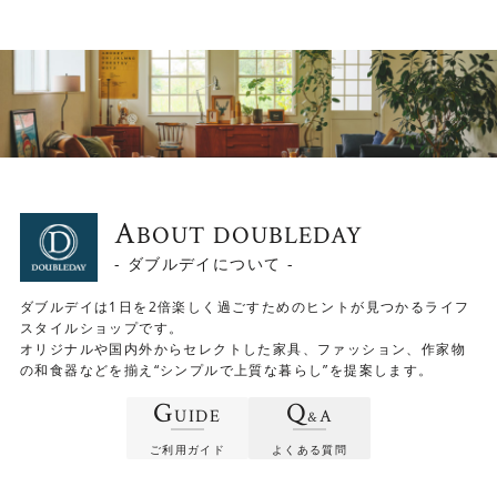
木の質感を生かしたオイル塗装仕上げ
木の質感を楽しめるよう、木表面は塗膜を作らないオイル
塗装で仕上げています。経年変化が出やすく、使い込む程
A
BOUT DOUBLEDAY
に味わい深さが増していく仕上げです。 ご自身で簡単にメ
ンテナンスができるので、愛着をもって長くご使用いただ
- ダブルデイについて -
けます。
ダブルデイは1日を2倍楽しく過ごすためのヒントが見つかるライフ
スタイルショップです。
オリジナルや国内外からセレクトした家具、ファッション、作家物
脚デザインにもご注目！
の和食器などを揃え“シンプルで上質な暮らし”を提案します。
G
Q
脚は、ウッド×真鍮×スチールの異素材ミックスでデザイン
UIDE
A
&
されています。 丸みのある天板をピリッと引き締めてくれ
ご利用ガイド
よくある質問
る存在です。