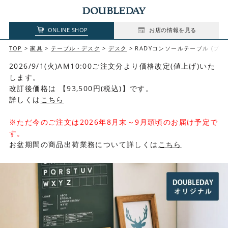
ONLINE SHOP
お店の情報を見る
TOP
家具
テーブル・デスク
デスク
RADYコンソールテーブル (ブラ
2026/9/1(火)AM10:00ご注文分より価格改定(値上げ)いた
します。
改訂後価格は 【93,500円(税込)】です。
詳しくは
こちら
※ただ今のご注文は2026年8月末～9月頭頃のお届け予定で
す。
お盆期間の商品出荷業務について詳しくは
こちら