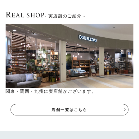
▼RADYをぜひ、シリーズで揃えて一体感をお楽しみくださ
い。
R
EAL SHOP
- 実店舗のご紹介 -
RADYシリーズ一覧はこ
ちら▶
Check！
関東・関西・九州に実店舗がございます。
大人のためのオリジナル
家具シリーズ“RADY”は
店舗一覧はこちら
こちら▶
Check！