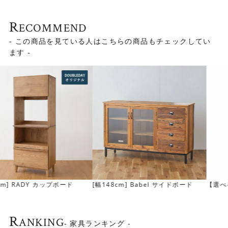
ニングテーブル
R
ECOMMEND
- この商品を見ている人はこちらの商品もチェックしてい
ます -
幅120cmもあります
KRAUSEキッチンボードは幅120cmもご用意しておりま
す。
幅80cmより収納力が高いサイズです。 幅80cm、幅
120cmともに同じ高さに仕上げているので2台並べても違
和感なくお使いいただけます。
【選べる組合わせ】＜幅60cm＞LIN
[幅150cm] HERME キャビネット
DTダイニングボード
▼幅120cmは
こちら
R
ANKING
- 家具ランキング -