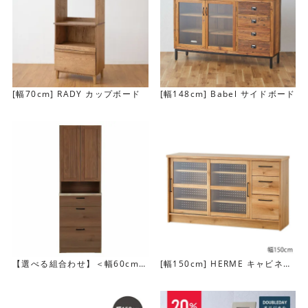
[幅70cm] RADY カップボード
[幅148cm] Babel サイドボード
最下段には引き出しを2杯設置しています。土鍋なども余裕
で入る大きさです。こまごましたモノもここに隠せます。
【選べる組合わせ】＜幅60cm＞
[幅150cm] HERME キャビネッ
LINDTダイニングボード
ト