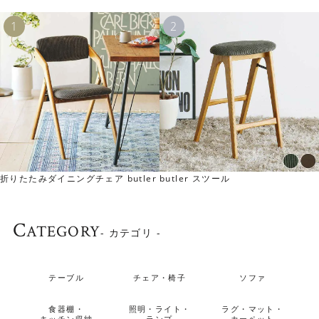
折りたたみダイニングチェア butler
butler スツール
▼KRAUSEキッチンボード幅120cmの下台と同じ仕様のサ
イドボードもございます。
こちら
C
ATEGORY
- カテゴリ -
テーブル
チェア・椅子
ソファ
食器棚・
照明・ライト・
ラグ・マット・
キッチン収納
ランプ
カーペット