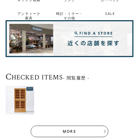
アンティーク
時計・ミラー・
SALE
家具
その他
C
HECKED ITEMS
- 閲覧履歴 -
KRAUSEシリーズ商品一
覧はこちら▶
Check！
MORE