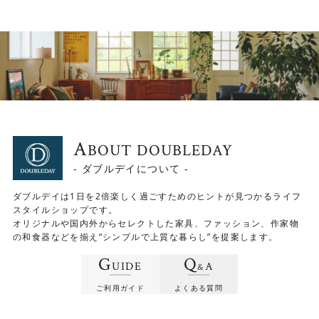
A
BOUT DOUBLEDAY
- ダブルデイについて -
ダブルデイは1日を2倍楽しく過ごすためのヒントが見つかるライフ
スタイルショップです。
オリジナルや国内外からセレクトした家具、ファッション、作家物
の和食器などを揃え“シンプルで上質な暮らし”を提案します。
G
Q
UIDE
A
&
ご利用ガイド
よくある質問