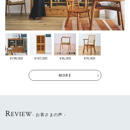
¥198,000
¥187,000
¥36,300
¥70,400
MORE
扉のフレームや取っ手などのディテールも極力シンプルに
仕上げています。
R
EVIEW
- お客さまの声 -