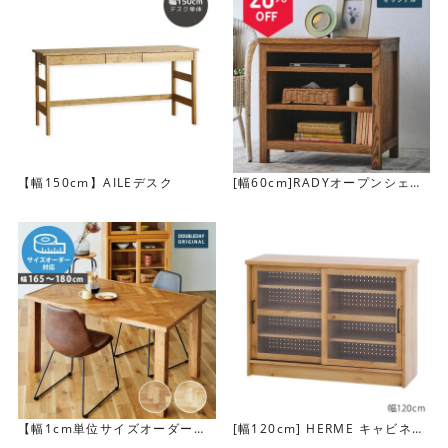
オーク無垢材が醸しだす上質な素材感
【幅150cm】AILEデスク
[幅60cm]RADYオープンシェル
フ
素材にはオーク無垢材を使用。天然木ならではの木目や節
の表情を楽しめます。
また、無垢材の家具は年月を経るとだんだんと色味が変化
していきます。
“家族と一緒に育てていくキッチンボード”として愛着を持
ってお使いいただけます。
【幅1cm単位サイズオーダー】
[幅120cm] HERME キャビネッ
[幅165～180cm] NANCY ダイ
ト