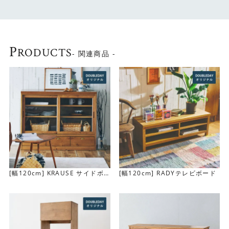
P
RODUCTS
- 関連商品 -
思わず器を集めたくなる抜群の収容量！
可動棚板が5枚ついており、約5cm間隔で調整可能。プレー
トやグラスはもちろん、棚板の間隔を調整すれば鍋類も収
[幅120cm] KRAUSE サイドボ
[幅120cm] RADYテレビボード
納できちゃいます。
ード