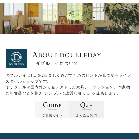
A
BOUT DOUBLEDAY
- ダブルデイについて -
ダブルデイは1日を2倍楽しく過ごすためのヒントが見つかるライフ
スタイルショップです。
オリジナルや国内外からセレクトした家具、ファッション、作家物
の和食器などを揃え“シンプルで上質な暮らし”を提案します。
G
Q
UIDE
A
引き出しの開閉もスムーズ
&
ご利用ガイド
よくある質問
上段は見た目にこだわった吊桟タイプ、下段には滑らかに
動かせるスライドレールを採用しています。収納物の重量
が重くなりやすい下段は、開閉がスムーズにおこなえる工