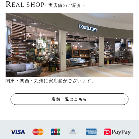
R
EAL SHOP
- 実店舗のご紹介 -
ンテナンスができるので、愛着をもって長くご使用いただ
けます。
関東・関西・九州に実店舗がございます。
店舗一覧はこちら
掃除しやすい脚付き
本体と一体型のオーク無垢材の脚付きです。脚があると床