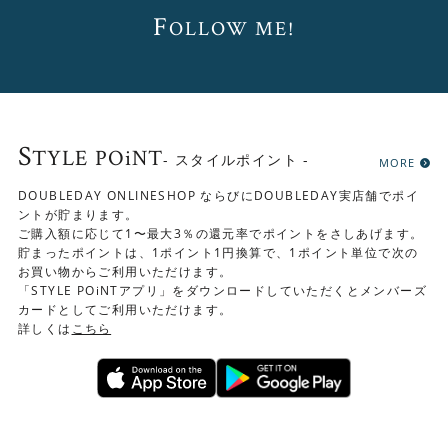
夫を施しています。
F
OLLOW ME!
S
TYLE POiNT
- スタイルポイント -
MORE
DOUBLEDAY ONLINESHOP ならびにDOUBLEDAY実店舗でポイ
ントが貯まります。
ご購入額に応じて1〜最大3％の還元率でポイントをさしあげます。
貯まったポイントは、1ポイント1円換算で、1ポイント単位で次の
お買い物からご利用いただけます。
「STYLE POiNTアプリ」をダウンロードしていただくとメンバーズ
カードとしてご利用いただけます。
詳しくは
こちら
木の質感を生かしたオイル塗装仕上げ
木の質感を楽しめるよう、木表面は塗膜を作らないオイル
塗装で仕上げています。経年変化が出やすく、使い込む程
に味わい深さが増していく仕上げです。ご自身で簡単にメ