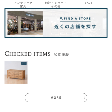
アンティーク
時計・ミラー・
SALE
家具
その他
取っ手は、直線的なシンプルデザイン。持ちやすいよう、
くぼみが入っています。
C
HECKED ITEMS
- 閲覧履歴 -
MORE