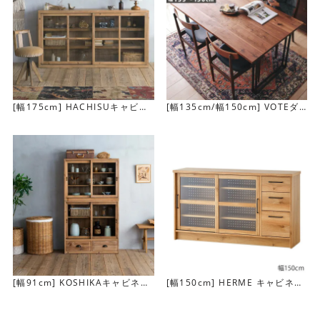
[幅175cm] HACHISUキャビネ
[幅135cm/幅150cm] VOTEダ
ット
イニングテーブル
遊び心ある引き出しの構造
同じサイズの引き出しが8杯並んでいるように見えて、実は
小×4、大×2の組み合わせという遊び心ある構造です。
[幅91cm] KOSHIKAキャビネッ
[幅150cm] HERME キャビネッ
上段はそれぞれ独立した引き出し、下段は、横長の引き出
ト
ト
しになっています。
下段を使えば、大きなサイズの物も収納できます。