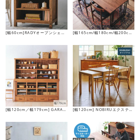
オーク色でもなく、ウォールナット色でもない、絶妙な色
に仕上げています。ナチュラルになりすぎず、程よく落ち
着いた明るい色合いは、幅広いインテリアとコーディネー
トを楽しめます。
[幅60cm]RADYオープンシェル
[幅165cm/幅180cm/幅200cm]
フ
VOTEダイニングテーブル
[幅120cm／幅179cm] GARAK
[幅120cm] NOBIRUエクステン
U キャビネット
ションテーブル
TVボードとしてもOKです。北欧インテリアやアンティーク
家具とも好相性です。