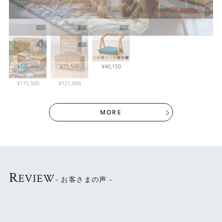
ミニマルデザイン×オーク材
¥31,900
¥121,000
¥121,000
¥71,500
¥40,150
シンプルなデザインと木のぬくもり感が魅力です。高さを
抑えることで圧迫感をなくし、空間を広く使うことができ
¥115,500
¥121,000
ます。
MORE
R
EVIEW
- お客さまの声 -