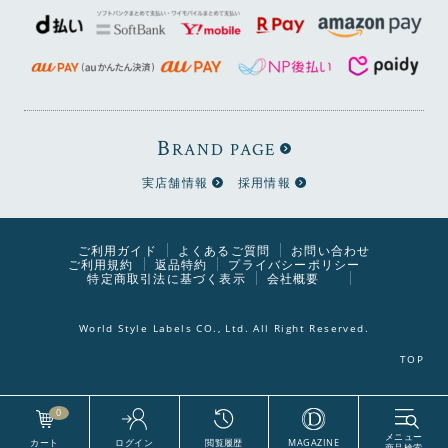
にたまったホコリも掃除しやすいですね。
B
RAND PAGE
実店舗情報
採用情報
ご利用ガイド
よくあるご質問
お問い合わせ
ご利用規約
返品特約
プライバシーポリシー
特定商取引法に基づく表示
会社概要
World Style Labels CO., Ltd. All Right Reserved.
用途に合わせて選べる2サイズ
RADYチェストは横幅が2サイズから選べます。2サイズを
0
並べて使うと、存在感のある幅約180cmのリビングチェス
トとして使えます。