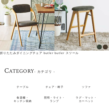
たくさんの引き出しがあるので抜群の収納力です。
折りたたみダイニングチェア butler
butler スツール
C
ATEGORY
- カテゴリ -
テーブル
チェア・椅子
ソファ
食器棚・
照明・ライト・
ラグ・マット・
キッチン収納
ランプ
カーペット