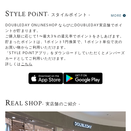
く落ち着いた明るい色合いは、幅広いインテリアとコーデ
ィネートを楽しめます。
S
TYLE POiNT
- スタイルポイント -
MORE
DOUBLEDAY ONLINESHOP ならびにDOUBLEDAY実店舗でポイ
ントが貯まります。
ご購入額に応じて1〜最大3％の還元率でポイントをさしあげます。
貯まったポイントは、1ポイント1円換算で、1ポイント単位で次の
お買い物からご利用いただけます。
「STYLE POiNTアプリ」をダウンロードしていただくとメンバーズ
カードとしてご利用いただけます。
詳しくは
こちら
R
EAL SHOP
- 実店舗のご紹介 -