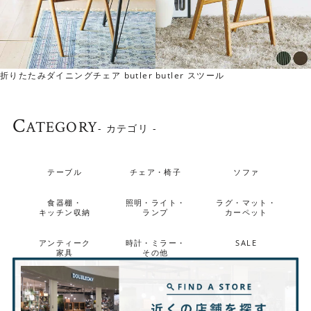
折りたたみダイニングチェア butler
butler スツール
脚元までスタイリッシュ
C
ATEGORY
- カテゴリ -
脚はテーパーがかかったデザインです。ナチュラルな中に
もスタイリッシュさがあるダイニングボードです。
テーブル
チェア・椅子
ソファ
食器棚・
照明・ライト・
ラグ・マット・
キッチン収納
ランプ
カーペット
アンティーク
時計・ミラー・
SALE
家具
その他