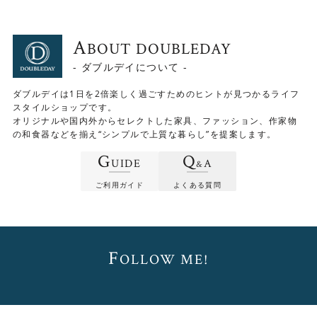
A
BOUT DOUBLEDAY
- ダブルデイについて -
ダブルデイは1日を2倍楽しく過ごすためのヒントが見つかるライフ
スタイルショップです。
オリジナルや国内外からセレクトした家具、ファッション、作家物
の和食器などを揃え“シンプルで上質な暮らし”を提案します。
G
Q
UIDE
A
&
ご利用ガイド
よくある質問
落ち着いた色
天板には美しい木目が楽しめるオーク無垢材を使用してい
F
ます。 節の雰囲気や木目など、ひとつとして同じものはな
OLLOW ME!
く、唯一無二の美しさを楽しめます。
また、オーク色でもなく、ウォールナット色でもない、絶
妙な色に仕上げています。 ナチュラルになりすぎず、程よ