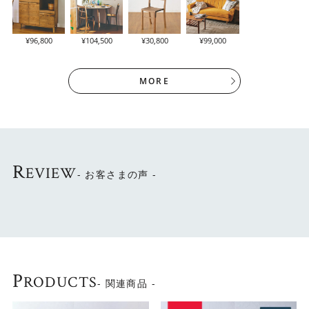
¥96,800
¥104,500
¥30,800
¥99,000
MORE
R
EVIEW
- お客さまの声 -
スライド棚は炊飯器などを収納できます。棚を引き出して
使うことができるので、 家電から出る蒸気なども外に逃が
すことができます。2口コンセント付きです。
P
RODUCTS
- 関連商品 -