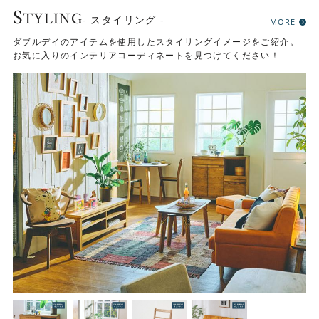
S
TYLING
- スタイリング -
MORE
ダブルデイのアイテムを使用したスタイリングイメージをご紹介。
お気に入りのインテリアコーディネートを見つけてください！
キッチン廻りのアイテムをたっぷり収納
キッチン廻りで使いたいアイテムをたっぷり収納できるよ
うに設計されています。 キッチンに欠かせないスライドレ
ール棚はもちろん、大容量引き出しや観音開きの収納棚ま
で、大小家電から食材のストックまで、自在に収納可能で
す。