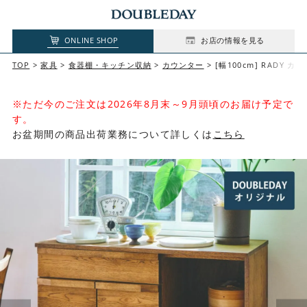
ONLINE SHOP
お店の情報を見る
TOP
家具
食器棚・キッチン収納
カウンター
[幅100cm] RADY カ
※ただ今のご注文は2026年8月末～9月頭頃のお届け予定で
す。
お盆期間の商品出荷業務について詳しくは
こちら