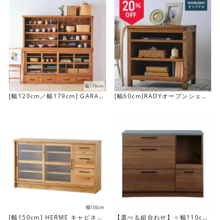
[幅120cm／幅179cm] GARAK
[幅60cm]RADYオープンシェル
U キャビネット
フ
横幅がある引き出しにはカトラリーや細々したものを収納
できます。
[幅150cm] HERME キャビネッ
【選べる組合わせ】＜幅110cm