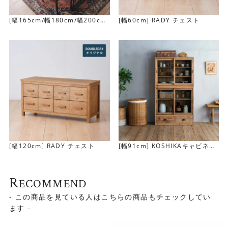
スライド棚下の引き出しは深さがあるので、保存食などか
[幅165cm/幅180cm/幅200cm]
[幅60cm] RADY チェスト
さばるものも収納OKです。
VOTEダイニングテーブル
[幅120cm] RADY チェスト
[幅91cm] KOSHIKAキャビネッ
ト
R
ECOMMEND
- この商品を見ている人はこちらの商品もチェックしてい
ます -