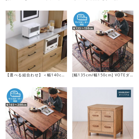
ト
＞LINDTカウンター
【選べる組合わせ】＜幅140cm
[幅135cm/幅150cm] VOTEダ
＞LINDTカウンター
イニングテーブル