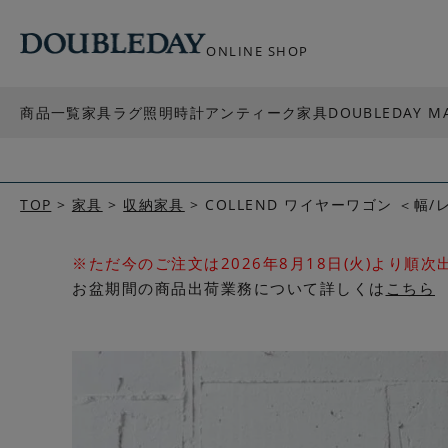
ONLINE SHOP
商品一覧
家具
ラグ
照明
時計
アンティーク家具
DOUBLEDAY M
TOP
家具
収納家具
COLLEND ワイヤーワゴン ＜幅
※ただ今のご注文は2026年8月18日(火)より順
お盆期間の商品出荷業務について詳しくは
こちら