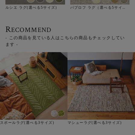
ルシエ ラグ(選べる5サイズ)
パブロフ ラグ（選べる5サイ
＜繊細な色表現＞
ズ）
細やかな模様や繊細な色表現が施されています。ウィルト
ン織ならではの特徴です。かすれたような色合いも織りに
R
ECOMMEND
よって表現されています。
- この商品を見ている人はこちらの商品もチェックしてい
ます -
スポールラグ(選べる3サイズ)
マシューラグ(選べる3サイズ)