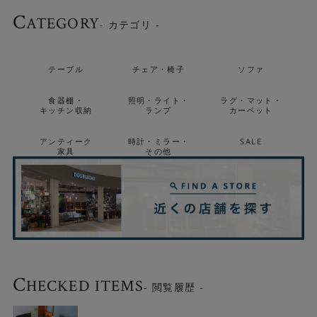
C
ATEGORY
- カテゴリ -
テーブル
チェア・椅子
ソファ
食器棚・
照明・ライト・
ラグ・マット・
キッチン収納
ランプ
カーペット
アンティーク
時計・ミラー・
SALE
家具
その他
C
HECKED ITEMS
- 閲覧履歴 -