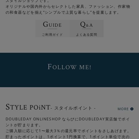
スタイルショップです。
オリジナルや国内外からセレクトした家具、ファッション、作家物
の和食器などを揃え“シンプルで上質な暮らし”を提案します。
G
Q
UIDE
A
&
ご利用ガイド
よくある質問
F
OLLOW ME!
S
TYLE POiNT
- スタイルポイント -
MORE
DOUBLEDAY ONLINESHOP ならびにDOUBLEDAY実店舗でポイ
ントが貯まります。
ご購入額に応じて1〜最大3％の還元率でポイントをさしあげます。
貯まったポイントは、1ポイント1円換算で、1ポイント単位で次の