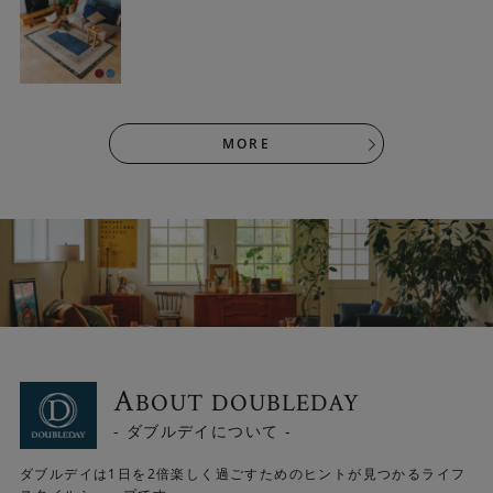
MORE
＜弾力性＞
高密度なので弾力性にも優れています。素足で歩いても、
しっかりとした踏み心地を味わえます。
A
BOUT DOUBLEDAY
- ダブルデイについて -
ダブルデイは1日を2倍楽しく過ごすためのヒントが見つかるライフ