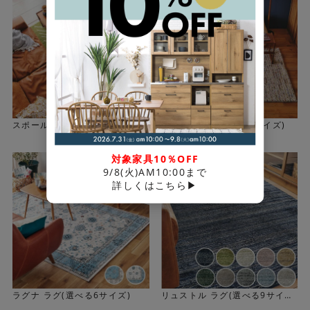
丈夫で長持ち。ウィルトン織カーペット
ヴォルテはウィルトン織
＜抜群の耐久性＞
スポールラグ(選べる3サイズ)
マシューラグ(選べる3サイズ)
表面のパイル糸を下糸に直接絡み合わせて織り込んであ
り、耐久性があり、遊び毛が出にくい点が特徴です。ヘム
対象家具10％OFF
もしっかりと縫製されています。へたりにくく丈夫です。
9/8(火)AM10:00まで
詳しくはこちら▶
細部まで丁寧に仕上げられています。
ラグナ ラグ(選べる6サイズ)
リュストル ラグ(選べる9サイ
ズ)