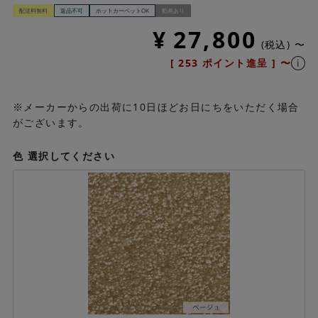
配送料無料
返品不可
ホットカーペットOK
動画あり
¥
27,800
税込
〜
[
253
ポイント進呈 ]
〜
※メーカーからの出荷に10日ほどお日にちをいただく場合
がございます。
色
選択してください