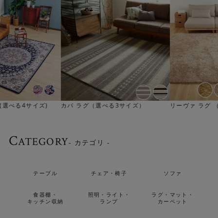
リーヴァ ラグ （選べる6サイズ）
アクト ラグ（選べる4サイズ）
C
ATEGORY
- カテゴリ -
テーブル
チェア・椅子
ソファ
食器棚・
照明・ライト・
ラグ・マット・
キッチン収納
ランプ
カーペット