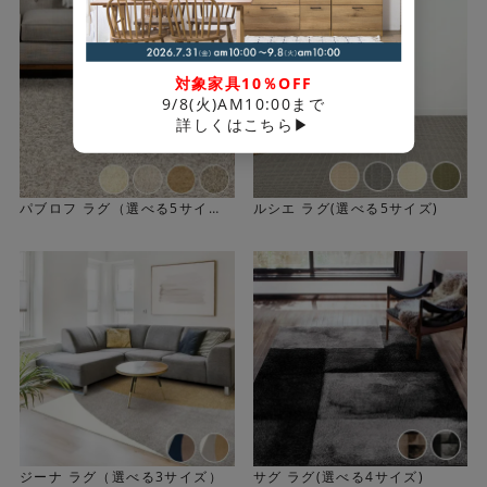
【ホットカバーOK】
ホットカーペットカバーとして使用可能です。
対象家具10％OFF
【裏面不織布】
9/8(火)AM10:00まで
裏面にフェルト状の不織布を使用している為、床にもやさ
詳しくはこちら▶
しくお使いいただけます。
【お掃除がカンタン】
パブロフ ラグ（選べる5サイ
ルシエ ラグ(選べる5サイズ)
一本の繊維が長い「長繊維」を使用しているため、遊び毛
ズ）
がでにくくお掃除がカンタンです。
【防炎】
防炎性能基準に基づいて作られたカーペットです。
【みえない部分もこだわり】
基布（ラグに毛を差し込むための基となる布）には 防ダ
ニ・抗菌加工を施しています。
ジーナ ラグ（選べる3サイズ）
サグ ラグ(選べる4サイズ)