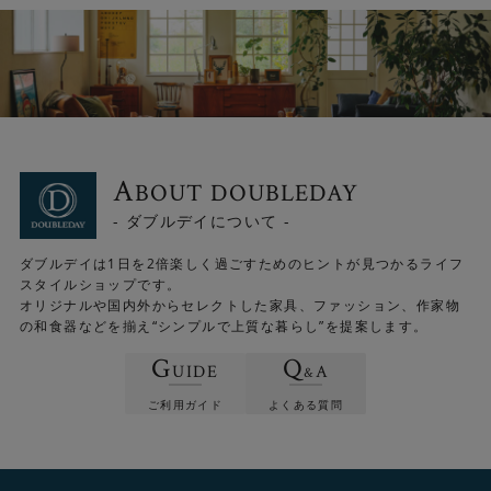
A
BOUT DOUBLEDAY
- ダブルデイについて -
ダブルデイは1日を2倍楽しく過ごすためのヒントが見つかるライフ
スタイルショップです。
オリジナルや国内外からセレクトした家具、ファッション、作家物
の和食器などを揃え“シンプルで上質な暮らし”を提案します。
G
Q
UIDE
A
&
ご利用ガイド
よくある質問