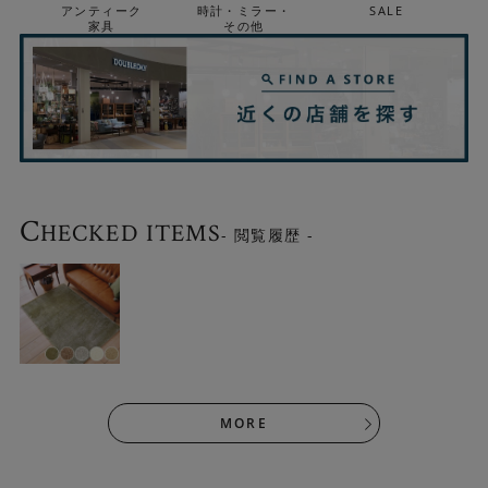
アンティーク
時計・ミラー・
SALE
家具
その他
C
HECKED ITEMS
- 閲覧履歴 -
MORE