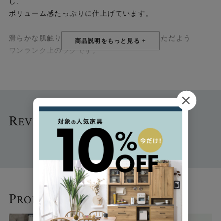
し、
ボリューム感たっぷりに仕上げています。
滑らかな肌触りと上品な艶が特徴の、高級感ただよう
ワンランク上のラグです。
◎ナイロン糸ラグの特徴
・弾力性があり、形態安定性に優れています。他の繊維よ
り摩擦に強く、カーペットに適した繊維です。
R
EVIEW
- お客さまの声 -
・弾力性と耐久性により、風合いが長く持続します。
・一本の繊維が長い「長繊維」なので遊び毛が出にくくお
掃除も簡単です。
また、吸水性が少なく乾きが早いためカビなどのトラブル
にも強く、保管もしやすくなっています。
P
RODUCTS
- 関連商品 -
◎多彩な機能性