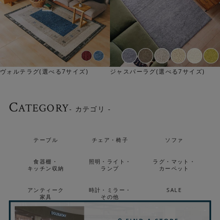
ォルテラグ(選べる7サイズ)
ジャスパーラグ(選べる7サイズ)
ク
C
ATEGORY
- カテゴリ -
テーブル
チェア・椅子
ソファ
食器棚・
照明・ライト・
ラグ・マット・
キッチン収納
ランプ
カーペット
アンティーク
時計・ミラー・
SALE
家具
その他