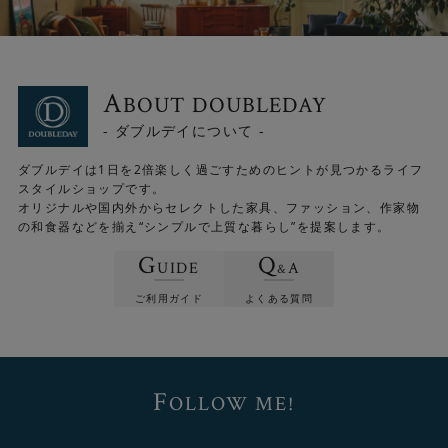
A
BOUT DOUBLEDAY
- ダブルデイについて -
ダブルデイは1日を2倍楽しく過ごすためのヒントが見つかるライフ
スタイルショップです。
オリジナルや国内外からセレクトした家具、ファッション、作家物
の和食器などを揃え“シンプルで上質な暮らし”を提案します。
G
Q
UIDE
A
&
ご利用ガイド
よくある質問
※機種によっては対応できない場合がございます。
F
OLLOW ME!
また、床暖房・ホットカーペットにも対応しています。オ
ールシーズン活躍してくれる頼もしいラグです