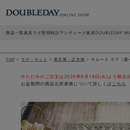
ONLINE SHOP
商品一覧
家具
ラグ
照明
時計
アンティーク家具
DOUBLEDAY M
TOP
ラグ・マット
長方形・正方形
サルート ラグ（選
※ただ今のご注文は2026年8月18日(火)より順
お盆期間の商品出荷業務について詳しくは
こちら