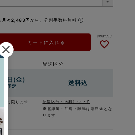
ら
月々2,483円
から。分割手数料無料
カートに入れる
配送区分
14日(金)
送料込
出荷予定
配送区分・送料について
場合に限ります
※北海道・沖縄・離島は別料金とな
ります