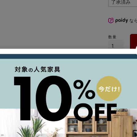
な
発送日目安
8月
※在庫がある