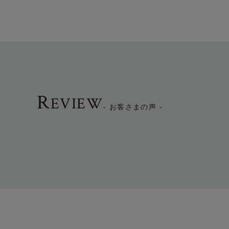
R
EVIEW
- お客さまの声 -