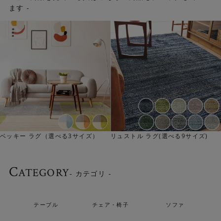
パイルにはポリエステル素材を使用しています。やわらか
ます -
な肌触りに加え、摩擦に強く耐久性にも優れています。 遊
び毛が出にくく、汚れにも強いため、美しい状態を長く保
てます。
ベッキー ラグ（選べる3サイズ）
リュストル ラグ(選べる9サイズ)
C
ATEGORY
- カテゴリ -
テーブル
チェア・椅子
ソファ