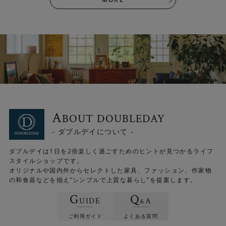
A
BOUT DOUBLEDAY
- ダブルデイについて -
ダブルデイは1日を2倍楽しく過ごすためのヒントが見つかるライフ
スタイルショップです。
オリジナルや国内外からセレクトした家具、ファッション、作家物
オールシーズン快適
の和食器などを揃え“シンプルで上質な暮らし”を提案します。
ホットカーペットやこたつにも対応しています。寒い季節
G
Q
UIDE
A
&
はもちろん、一年を通して心地よくお使いいただけます。
低ホルムアルデヒド仕様で、家族みんなが安心して使える
ご利用ガイド
よくある質問