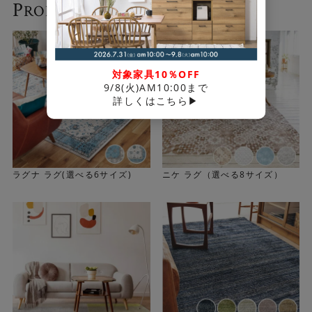
P
RODUCTS
- 関連商品 -
対象家具10％OFF
さりげなく映えるミックスカラー
9/8(火)AM10:00まで
詳しくはこちら▶
ニュアンスカラーをベースに、アクセントカラーを織り交
ぜています。 主張しすぎず、それでいて単色にはない奥行
きのある表情を楽しめます。さまざまなインテリアに馴染
みやすいデザインです。
ラグナ ラグ(選べる6サイズ)
ニケ ラグ（選べる8サイズ）