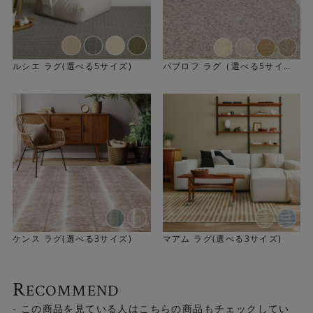
ルシエ ラグ(選べる5サイズ)
パブロフ ラグ（選べる5サイ
ズ）
ケンス ラグ(選べる3サイズ)
マアム ラグ(選べる3サイズ)
R
ECOMMEND
へたりにくく、お手入れも簡単
- この商品を見ている人はこちらの商品もチェックしてい