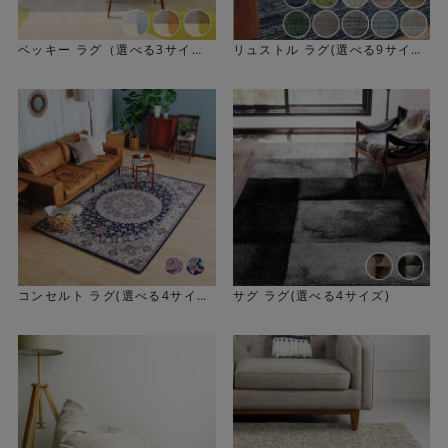
ベッキー ラグ（選べる3サイ
リュストル ラグ(選べる9サイ
ズ）
ズ)
ふっくら贅沢な踏み心地
コンセルト ラグ(選べる4サイ
サグ ラグ(選べる4サイズ)
約20mmの毛足と、高密度パイルによるボリューム感が魅
ズ)
力です。 ふわふわというよりも、クッションのような弾力
と厚みがあり、底付き感を感じにくい快適な使い心地で
す。