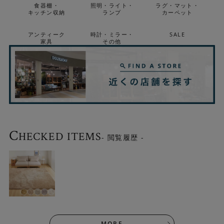
食器棚・
照明・ライト・
ラグ・マット・
キッチン収納
ランプ
カーペット
アンティーク
時計・ミラー・
SALE
家具
その他
家族が使いやすい機能性
ご家庭で手洗いできるのでちょっとした汚れも安心です。
裏面には滑りにくいTPR素材(※)を採用しています。 小さ
なお子さまやペットのいるご家庭にもおすすめです。
※TPR素材(熱可塑性ゴム）は、ゴムのような弾力性と、耐水性・耐
久性・耐摩耗性に優れた素材。 子供向け玩具や医療関連機器にも多
C
く使われています。
HECKED ITEMS
- 閲覧履歴 -
※床暖房でご使用の場合は床暖房のメーカー仕様に従ってくださ
い。
MORE