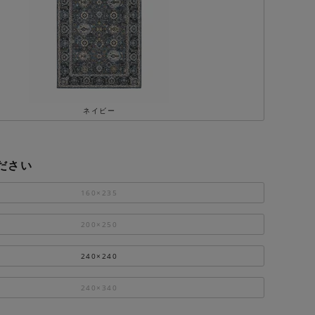
ネイビー
ださい
160×235
200×250
240×240
240×340