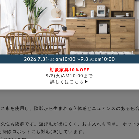
、
対象家具10％OFF
9/8(火)AM10:00まで
詳しくはこちら▶
合いを表現したクラシカルデザインのラグ「ディーン」です。 落
。
クス糸を使用し、陰影から生まれる立体感とニュアンスのある色
耐久性も抜群です。遊び毛が出にくく、お手入れも簡単。 ホット
掃除ロボットにも対応(※)しています。