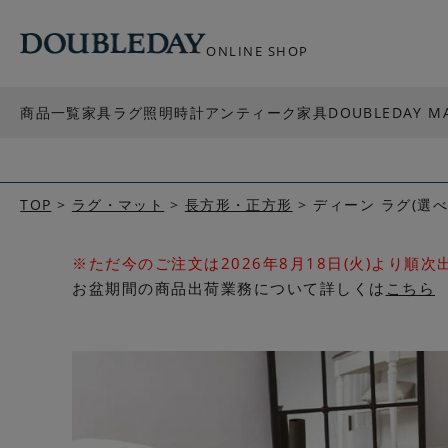
ONLINE SHOP
商品一覧
家具
ラグ
照明
時計
アンティーク家具
DOUBLEDAY M
TOP
ラグ・マット
長方形・正方形
ディーン ラグ(選べ
※ただ今のご注文は2026年8月18日(火)より順
お盆期間の商品出荷業務について詳しくは
こちら