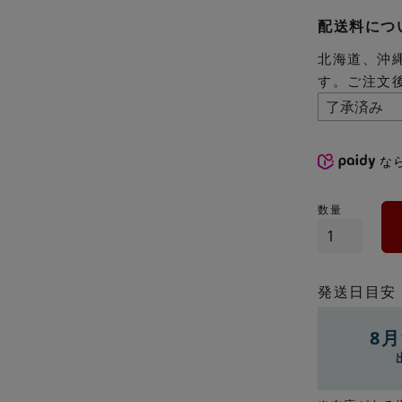
配送料につ
北海道、沖
す。ご注文
な
発送日目安
8月