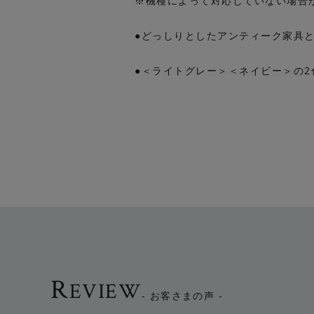
※機種によって対応していない場合
●どっしりとしたアンティーク家具
●＜ライトグレー＞＜ネイビー＞の2
R
EVIEW
- お客さまの声 -