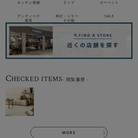
キッチン収納
ランプ
カーペット
アンティーク
時計・ミラー・
SALE
家具
その他
C
HECKED ITEMS
- 閲覧履歴 -
MORE