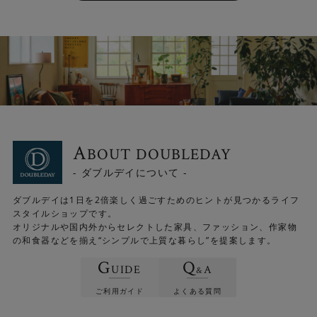
A
BOUT DOUBLEDAY
- ダブルデイについて -
ダブルデイは1日を2倍楽しく過ごすためのヒントが見つかるライフ
スタイルショップです。
オリジナルや国内外からセレクトした家具、ファッション、作家物
の和食器などを揃え“シンプルで上質な暮らし”を提案します。
G
Q
UIDE
A
&
ご利用ガイド
よくある質問