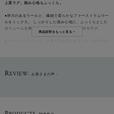
上質ラグ。踏み心地もふっくら。
●弾力のあるウールと、繊細で柔らかなファーストラムウー
ルをミックス。 しっかりした踏み心地に、ふっくらとした
ボリュームを併せ持つプレミアムなウール100％ラグ。
●ファーストラムとは、一度も毛を刈られていない仔羊のウ
ールで、生後6ヶ月未満の仔羊から採取する希少な高級素
材。 柔らかく滑らかな肌触りで、軽くて暖かいのが特徴。
●幾何学模様のシンプルデザインはどんなインテリアとも相
R
EVIEW
性抜群。
- お客さまの声 -
●＜アイボリー＞＜グレー＞のベーシックな2色。各色3サ
イズから選べます。
▼ウールラグの魅力はこちら
P
RODUCTS