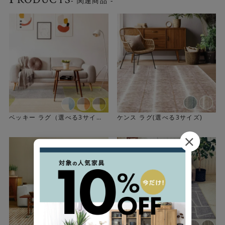
- 関連商品 -
ウールラグの魅力▶
ベッキー ラグ（選べる3サイ
ケンス ラグ(選べる3サイズ)
ズ）
Check！