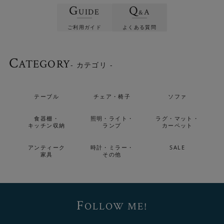
G
Q
UIDE
A
&
ご利用ガイド
よくある質問
C
ATEGORY
- カテゴリ -
テーブル
チェア・椅子
ソファ
食器棚・
照明・ライト・
ラグ・マット・
キッチン収納
ランプ
カーペット
アンティーク
時計・ミラー・
SALE
家具
その他
F
OLLOW ME!