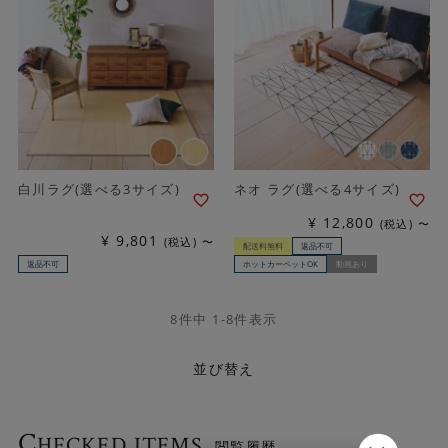
白川ラグ(選べる3サイズ)
ネオ ラグ(選べる4サイズ)
¥
12,800
税込
〜
¥
9,801
税込
〜
配送料無料
返品不可
返品不可
ホットカーペットOK
動画あり
8
件中
1
-
8
件表示
並び替え
C
HECKED ITEMS
- 閲覧履歴 -