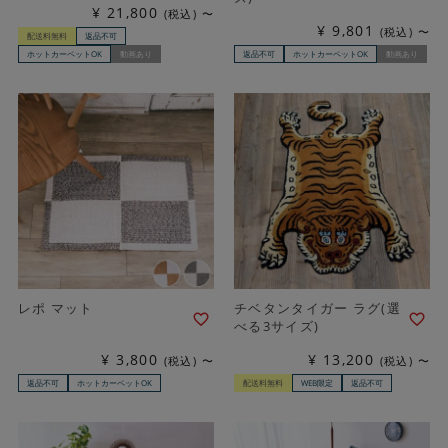
¥
21,800
税込
〜
¥
9,801
税込
〜
配送料無料
返品不可
ホットカーペットOK
動画あり
返品不可
ホットカーペットOK
動画あり
レポ マット
チベタンタイガー ラグ(選
べる3サイズ)
¥
3,800
¥
13,200
税込
〜
税込
〜
返品不可
ホットカーペットOK
配送料無料
WEB限定
返品不可