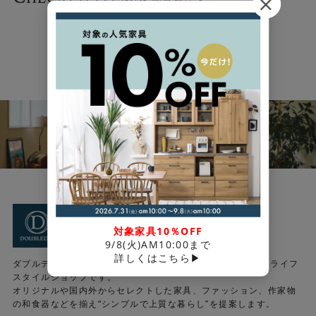
MORE
A
BOUT DOUBLEDAY
対象家具10％OFF
- ダブルデイについて -
9/8(火)AM10:00まで
詳しくはこちら▶
ダブルデイは1日を2倍楽しく過ごすためのヒントが見つかるライフ
スタイルショップです。
オリジナルや国内外からセレクトした家具、ファッション、作家物
の和食器などを揃え“シンプルで上質な暮らし”を提案します。