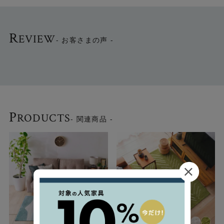
●素材はウール99％。ウールそのものが持つ保温性と通気
R
EVIEW
性により、冬場はもちろん、 夏も涼しく季節を問わず快適
- お客さまの声 -
にお使いいただけます。
●ギャベとは、遊牧民が作る伝統的なラグのことで、素朴で
力強い表情と高い耐久性が魅力です。 現代空間にも自然に
溶け込み、上品さと温かみを添えます。
P
RODUCTS
- 関連商品 -
●＜オレンジ＞＜ブルー＞＜グリーン＞の3色・各2サイズ
展開。 メインラグからアクセントまで用途に合わせてお選
びいただけます。