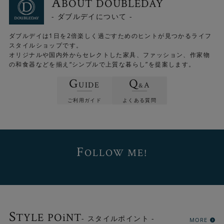
A
BOUT DOUBLEDAY
- ダブルデイについて -
ダブルデイは1日を2倍楽しく過ごすためのヒントが見つかるライフ
スタイルショップです。
オリジナルや国内外からセレクトした家具、ファッション、作家物
の和食器などを揃え“シンプルで上質な暮らし”を提案します。
G
Q
UIDE
A
&
ご利用ガイド
よくある質問
F
OLLOW ME!
S
TYLE POiNT
- スタイルポイント -
MORE