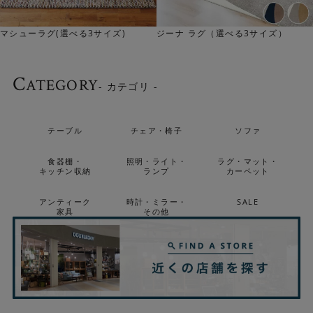
マシューラグ(選べる3サイズ)
ジーナ ラグ（選べる3サイズ）
C
ATEGORY
- カテゴリ -
テーブル
チェア・椅子
ソファ
食器棚・
照明・ライト・
ラグ・マット・
キッチン収納
ランプ
カーペット
アンティーク
時計・ミラー・
SALE
家具
その他