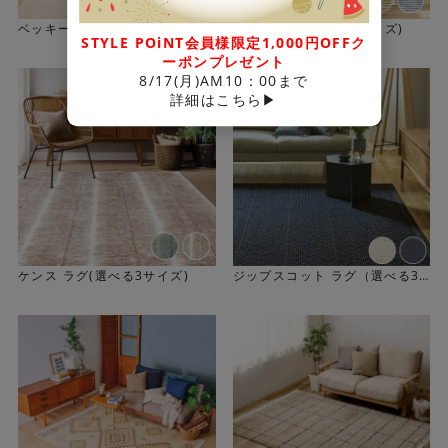
ベッキー ラグ（選べる3サイ
マアム ラグ(選べる3サイズ)
【裏面不織布】
STYLE POiNT会員様限定1,000円OFFク
ズ）
裏面にフェルト状の不織布を使用している為、床にもやさ
ーポンプレゼント
8/17(月)AM10：00まで
しくお使いいただけます。
詳細はこちら▶
【お掃除がカンタン】
一本の繊維が長い「長繊維」を使用しているため、遊び毛
がでにくくお掃除がカンタンです。
ケンス ラグ(選べる3サイズ)
ジップスコット ラグ（選べる3
サイズ）