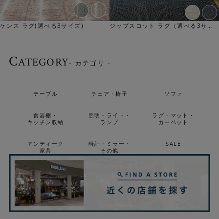
ケンス ラグ(選べる3サイズ)
ジップスコット ラグ（選べる3サイ
ズ）
C
ATEGORY
- カテゴリ -
テーブル
チェア・椅子
ソファ
食器棚・
照明・ライト・
ラグ・マット・
キッチン収納
ランプ
カーペット
アンティーク
時計・ミラー・
SALE
家具
その他