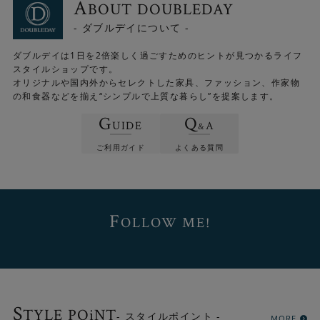
A
BOUT DOUBLEDAY
- ダブルデイについて -
ダブルデイは1日を2倍楽しく過ごすためのヒントが見つかるライフ
スタイルショップです。
オリジナルや国内外からセレクトした家具、ファッション、作家物
の和食器などを揃え“シンプルで上質な暮らし”を提案します。
G
Q
UIDE
A
&
ご利用ガイド
よくある質問
F
OLLOW ME!
S
TYLE POiNT
- スタイルポイント -
MORE