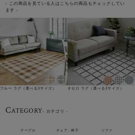
- この商品を見ている人はこちらの商品もチェックしてい
さらさらタッチで丈夫なナイロン100％です。遊び毛や毛
ます -
玉が出にくく、擦り切れやへたりに強い耐久性を実現して
います。
フルー ラグ（選べる3サイズ）
オセロ ラグ（選べる3サイズ）
C
ATEGORY
- カテゴリ -
テーブル
チェア・椅子
ソファ