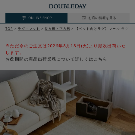
ONLINE SHOP
お店の情報を見る
TOP
ラグ・マット
長方形・正方形
【ペット向けラグ】マール ラグ（
※ただ今のご注文は2026年8月18日(火)より順次出荷いた
します。
お盆期間の商品出荷業務について詳しくは
こちら