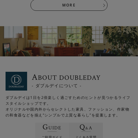
MORE
A
BOUT DOUBLEDAY
- ダブルデイについて -
ダブルデイは1日を2倍楽しく過ごすためのヒントが見つかるライフ
スタイルショップです。
オリジナルや国内外からセレクトした家具、ファッション、作家物
の和食器などを揃え“シンプルで上質な暮らし”を提案します。
G
Q
UIDE
A
&
ご利用ガイド
よくある質問