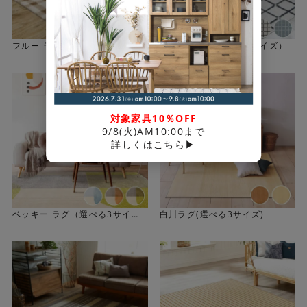
フルー ラグ（選べる3サイズ）
オセロ ラグ（選べる3サイズ）
対象家具10％OFF
9/8(火)AM10:00まで
詳しくはこちら▶
ペットと一緒に快適に過ごせる機能
防ダニ加工、高機能の消臭機能を施しています。裏面は、
ベッキー ラグ（選べる3サイ
白川ラグ(選べる3サイズ)
清潔で安全性の高い滑り止め加工を採用し、 走り回っても
ズ）
ズレにくくなっています。ホットカーペット、床暖房対応
でオールシーズン快適、ペットはもちろん、 家族みんなが
安心して使える日本製ラグです。