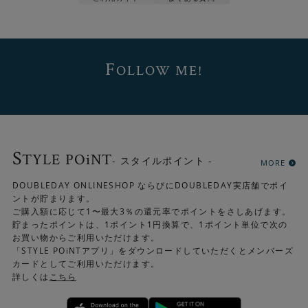
F
OLLOW ME!
2色3サイズご用意
S
TYLE POiNT
- スタイルポイント -
MORE
サイズは「130×190cm」「190×190cm」
DOUBLEDAY ONLINESHOP ならびにDOUBLEDAY実店舗でポイ
「190×240cm」をご用意しています。
ントが貯まります。
ご購入額に応じて1〜最大3％の還元率でポイントをさしあげます。
各サイズ、インテリアに馴染む2色から選べます
貯まったポイントは、1ポイント1円換算で、1ポイント単位で次の
▼アイボリー
お買い物からご利用いただけます。
「STYLE POiNTアプリ」をダウンロードしていただくとメンバーズ
カードとしてご利用いただけます。
詳しくは
こちら