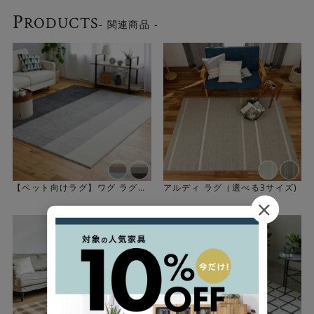
P
RODUCTS
- 関連商品 -
抜け毛が絡みにくい快適設計
ラグを敷きたいけれど、ペットの抜け毛のお掃除が気にな
るという方にもおすすめです。毛やホコリが絡みにくく取
れやすい糸を採用しているため、 優れたメンテナンス性を
発揮します。毎日のお手入れがぐっと楽になります。
【ペット向けラグ】ワグ ラグ
アルディ ラグ（選べる3サイズ)
（選べる3サイズ）