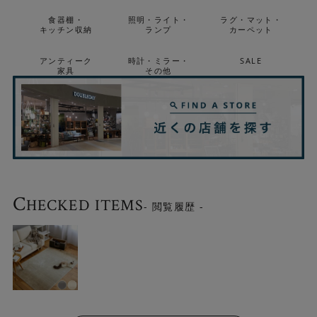
食器棚・
照明・ライト・
ラグ・マット・
キッチン収納
ランプ
カーペット
アンティーク
時計・ミラー・
SALE
家具
その他
モダンに映えるデザイン
インテリア性にもこだわった美しいグラデーションが特徴
で、ナチュラルからエレガントな空間まで幅広くコーディ
ネートできます。
C
HECKED ITEMS
- 閲覧履歴 -