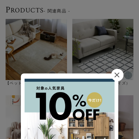
P
RODUCTS
- 関連商品 -
抜け毛が絡みにくい快適設計
ラグを敷きたいけれど、ペットの抜け毛のお掃除が気にな
るという方にもおすすめです。毛やホコリが絡みにくく取
れやすい糸を採用しているため、 優れたメンテナンス性を
発揮します。毎日のお手入れがぐっと楽になります。
【ペット向けラグ】マール ラグ
オセロ ラグ（選べる3サイズ）
（選べる3サイズ）