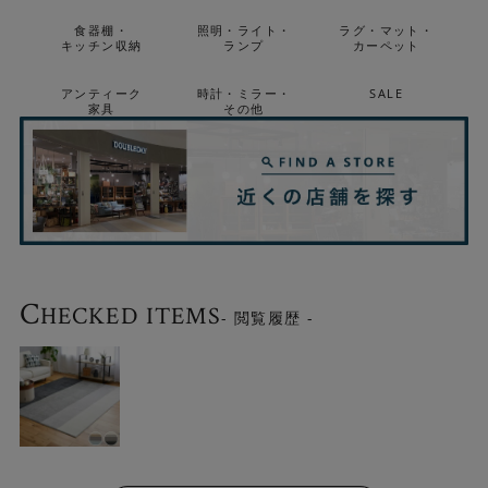
さらさらタッチで丈夫なナイロン100％です。遊び毛や毛
食器棚・
照明・ライト・
ラグ・マット・
玉が出にくく、擦り切れやへたりに強い耐久性を実現して
キッチン収納
ランプ
カーペット
います。
アンティーク
時計・ミラー・
SALE
家具
その他
C
HECKED ITEMS
- 閲覧履歴 -