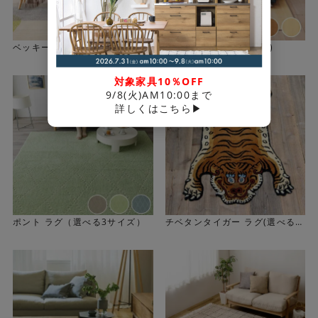
ベッキー ラグ（選べる3サイ
白川ラグ(選べる3サイズ)
ズ）
対象家具10％OFF
9/8(火)AM10:00まで
詳しくはこちら▶
ペットと一緒に快適に過ごせる機能
防ダニ加工、高機能の消臭機能を施しています。裏面は、
ポント ラグ（選べる3サイズ）
チベタンタイガー ラグ(選べる3
清潔で安全性の高い滑り止め加工を採用し、 走り回っても
サイズ)
ズレにくくなっています。ホットカーペット、床暖房対応
でオールシーズン快適、ペットはもちろん、 家族みんなが
安心して使える日本製ラグです。