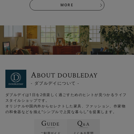
MORE
モダンに映えるデザイン
インテリア性にもこだわったデザインで、モダンやナチュ
ラルエレガントな空間にマッチします。ラグの名前は、犬
がうれしいときにしっぽを振る動作「WAG」が由来です。
ペットと人に寄り添うラグとして長く愛用していただけま
す。
A
BOUT DOUBLEDAY
- ダブルデイについて -
ダブルデイは1日を2倍楽しく過ごすためのヒントが見つかるライフ
スタイルショップです。
オリジナルや国内外からセレクトした家具、ファッション、作家物
の和食器などを揃え“シンプルで上質な暮らし”を提案します。
G
Q
UIDE
A
&
ご利用ガイド
よくある質問