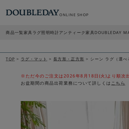
ONLINE SHOP
商品一覧
家具
ラグ
照明
時計
アンティーク家具
DOUBLEDAY M
TOP
ラグ・マット
長方形・正方形
シーン ラグ（選べ
※ただ今のご注文は2026年8月18日(火)より順
お盆期間の商品出荷業務について詳しくは
こちら