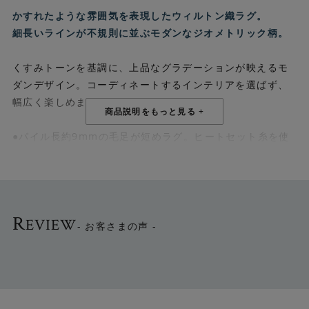
かすれたような雰囲気を表現したウィルトン織ラグ。
細長いラインが不規則に並ぶモダンなジオメトリック柄。
くすみトーンを基調に、上品なグラデーションが映えるモ
ダンデザイン。コーディネートするインテリアを選ばず、
幅広く楽しめます。
●パイル長約9mmの毛足が短めラグ。ヒートセット糸を使
用した柔らかな肌触り。
●ウィルトン織りは、耐久性も抜群です。遊び毛が出にく
く、お手入れも簡単。 ホットカーペット・床暖房対応で、
R
EVIEW
季節を問わず快適にお使いいただけます。お掃除ロボット
- お客さまの声 -
にも対応(※)しています。
※機種によって対応していない場合がございます
●＜グリーン＞＜ブルー＞の2色。各4サイズから選べま
す。