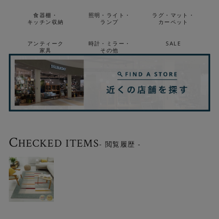
食器棚・
照明・ライト・
ラグ・マット・
キッチン収納
ランプ
カーペット
アンティーク
時計・ミラー・
SALE
家具
その他
C
HECKED ITEMS
- 閲覧履歴 -