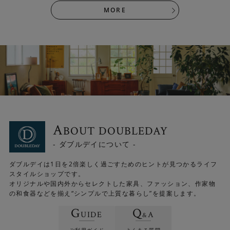
MORE
A
BOUT DOUBLEDAY
- ダブルデイについて -
ダブルデイは1日を2倍楽しく過ごすためのヒントが見つかるライフ
スタイルショップです。
オリジナルや国内外からセレクトした家具、ファッション、作家物
の和食器などを揃え“シンプルで上質な暮らし”を提案します。
G
Q
UIDE
A
&