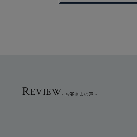
R
EVIEW
- お客さまの声 -