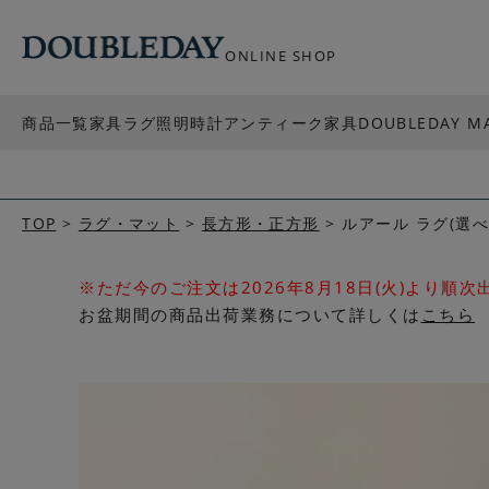
ONLINE SHOP
商品一覧
家具
ラグ
照明
時計
アンティーク家具
DOUBLEDAY M
TOP
ラグ・マット
長方形・正方形
ルアール ラグ(選べ
※ただ今のご注文は2026年8月18日(火)より順
お盆期間の商品出荷業務について詳しくは
こちら