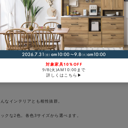
暖かいウール100％の上質ラグ。踏み心地もふっくら。
かなファーストラムウールをミックス。 しっかりした踏み心地に
対象家具10％OFF
。
9/8(火)AM10:00まで
詳しくはこちら▶
刈られていない仔羊のウールで、生後6ヶ月未満の仔羊から採取す
。
どんなインテリアとも相性抜群。
ックな2色。各色3サイズから選べます。