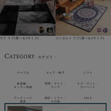
のカーペットです。耐久性があるので、長く愛用いただけ
ます。
サグ ラグ(選べる4サイズ)
コンセルト ラグ(選べる4サイズ)
C
ATEGORY
- カテゴリ -
テーブル
チェア・椅子
ソファ
食器棚・
照明・ライト・
ラグ・マット・
キッチン収納
ランプ
カーペット
アンティーク
時計・ミラー・
SALE
家具
その他