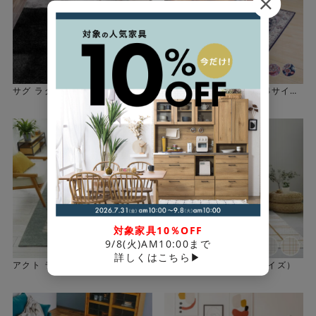
サグ ラグ(選べる4サイズ)
コンセルト ラグ(選べる4サイ
ズ)
スタイリッシュなシンプルデザイン
ベーシックカラーをベースに幾何学の連続模様が表現され
たラグは部屋をスタイリッシュに仕上げてくれます。リビ
ングやダイニングはもちろん、和の空間にも馴染むデザイ
ンです。
対象家具10％OFF
9/8(火)AM10:00まで
詳しくはこちら▶
アクト ラグ（選べる4サイズ）
リネア ラグ（選べる2サイズ）