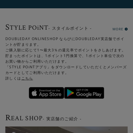
S
TYLE POiNT
- スタイルポイント -
MORE
DOUBLEDAY ONLINESHOP ならびにDOUBLEDAY実店舗でポイ
ントが貯まります。
ご購入額に応じて1〜最大3％の還元率でポイントをさしあげます。
貯まったポイントは、1ポイント1円換算で、1ポイント単位で次の
お買い物からご利用いただけます。
「STYLE POiNTアプリ」をダウンロードしていただくとメンバーズ
カードとしてご利用いただけます。
詳しくは
こちら
機能的で使いやすい
ネオは遊び毛が出にくいのでお手入れしやすいのが特徴で
R
す。お掃除ロボットにも対応しています。ホットカーペッ
EAL SHOP
- 実店舗のご紹介 -
トにも対応しています。オールシーズン活躍してくれる頼
もしいラグです。