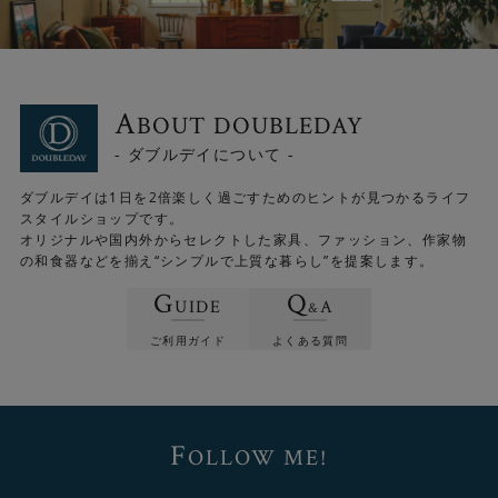
A
BOUT DOUBLEDAY
毛足が短く、素足にも心地よいなめらかな触感です。
- ダブルデイについて -
ダブルデイは1日を2倍楽しく過ごすためのヒントが見つかるライフ
スタイルショップです。
オリジナルや国内外からセレクトした家具、ファッション、作家物
の和食器などを揃え“シンプルで上質な暮らし”を提案します。
G
Q
UIDE
A
&
ご利用ガイド
よくある質問
F
OLLOW ME!