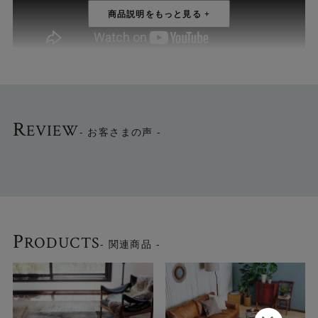
R
EVIEW
- お客さまの声 -
シンプルな色使いと幾何学模様の組み合わせが、涼し気な
表情を見せる薄手のラグ「ネオ」です。3色から選べます。
P
RODUCTS
- 関連商品 -