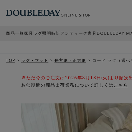
ONLINE SHOP
商品一覧
家具
ラグ
照明
時計
アンティーク家具
DOUBLEDAY M
TOP
ラグ・マット
長方形・正方形
コード ラグ（選べ
※ただ今のご注文は2026年8月18日(火)より順
お盆期間の商品出荷業務について詳しくは
こちら