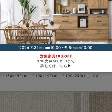
ラグ「コード」です。ナチュラルな雰囲気をもちながらも、 立体
対象家具10％OFF
ペット・床暖房にも対応しているので一年中快適に使えます。 防
9/8(火)AM10:00まで
。安心の日本製です。
詳しくはこちら▶
30×190cm」「190×190cm」「190×240cm」です。