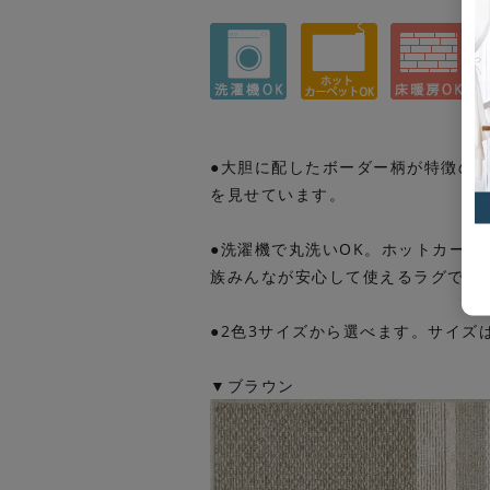
●大胆に配したボーダー柄が特徴の
を見せています。
●洗濯機で丸洗いOK。ホットカー
族みんなが安心して使えるラグです
●2色3サイズから選べます。サイズは「1
▼ブラウン