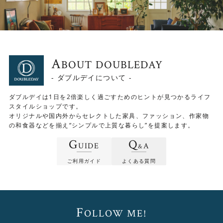
温もりを感じるオークと、シックで落ち着いた印象のブラ
ックの2色をご用意しています。 異なる色を組み合わせて
も、洗練されたコーディネートを楽しめます。
A
BOUT DOUBLEDAY
- ダブルデイについて -
ダブルデイは1日を2倍楽しく過ごすためのヒントが見つかるライフ
スタイルショップです。
オリジナルや国内外からセレクトした家具、ファッション、作家物
の和食器などを揃え“シンプルで上質な暮らし”を提案します。
G
Q
UIDE
A
&
ご利用ガイド
よくある質問
F
OLLOW ME!