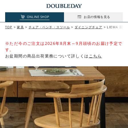
ONLINE SHOP
お店の情報を見る
TOP
家具
チェア・ベンチ・スツール
ダイニングチェア
LIEMA 回
※ただ今のご注文は2026年8月末～9月頭頃のお届け予定で
す。
お盆期間の商品出荷業務について詳しくは
こちら