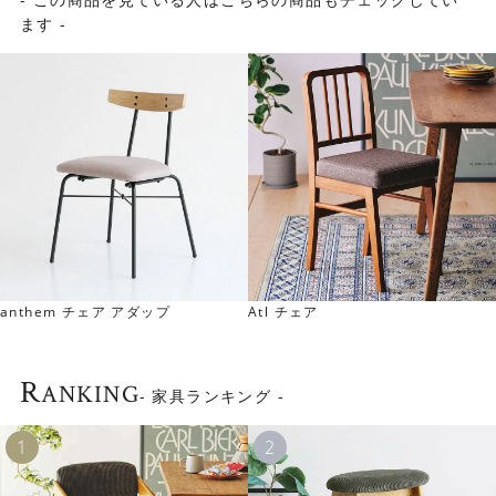
ます -
モダン、ナチュラル、北欧スタイルなど、さまざまなイン
テリアに自然に溶け込むデザインです。 ダイニング空間を
品よく引き立ててくれます。
them チェア アダップ
Atl チェア
AP
R
ANKING
- 家具ランキング -