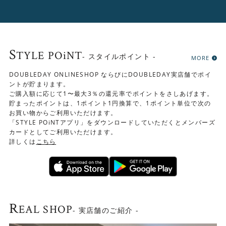
LIEMAは座面が回転しない、アームチェアタイプもござい
S
TYLE POiNT
- スタイルポイント -
MORE
ます
DOUBLEDAY ONLINESHOP ならびにDOUBLEDAY実店舗でポイ
ントが貯まります。
ご購入額に応じて1〜最大3％の還元率でポイントをさしあげます。
貯まったポイントは、1ポイント1円換算で、1ポイント単位で次の
「LIEMA アームチェ
お買い物からご利用いただけます。
ア」はこちら▶
「STYLE POiNTアプリ」をダウンロードしていただくとメンバーズ
カードとしてご利用いただけます。
詳しくは
こちら
Check！
R
EAL SHOP
- 実店舗のご紹介 -