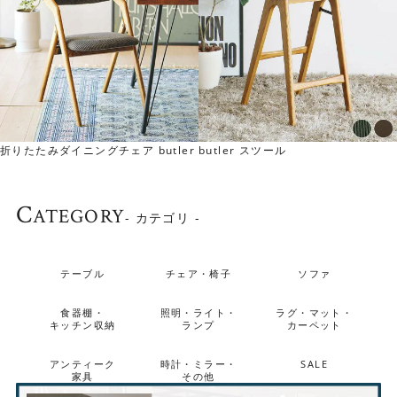
折りたたみダイニングチェア butler
butler スツール
C
ATEGORY
- カテゴリ -
身体を包み込む背もたれ
テーブル
チェア・椅子
ソファ
丸みを帯びた背もたれのフォルムが、背中をしっかりと支
食器棚・
照明・ライト・
ラグ・マット・
えてくれます。 細身のスポークデザインは軽やかで、空間
キッチン収納
ランプ
カーペット
に開放感を与えます。
アンティーク
時計・ミラー・
SALE
家具
その他